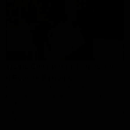
Le interviste in esclusiva
Tempesta D’amore
Temptation Island
Film da vedere
Il Paradiso delle signore
Ultima Fermata
Piattaforme streaming
Un Posto al Sole
Talent show
Apple TV Plus
Segreti di Famiglia
Infotainment
Discovery Plus
The Family
Game Show
Disney plus
Uomini e Donne
NetFlix
Trama Chiamatemi Francesco -
Gossip
Now TV
Il Papa della gente
Sport in tv
Paramount Plus
Film biografico sulla figura di Papa Jorge Bergoglio, dai
Cartoni Anime e Manga
Prime Video
primi anni nei gesuiti al periodo della dittatura vissuto nel
suo Paese, l'Argentina. Una storia ricca di emozioni che
Vip e Personaggi Tv
RaiPlay
ci mostra i passaggi cardine dell'uomo destinato alla
Musica
Guida della Chiesa.
Oroscopo Paolo Fox