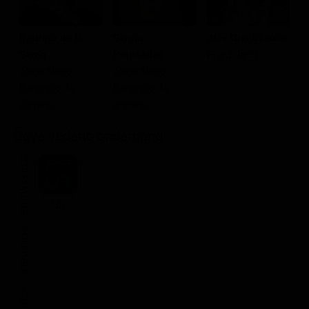
Rodrigo de la
Sergio
Alex Brendemühl
M
Serna
Hernández
Franz Jalics
G
Jorge Mario
Jorge Mario
Bergoglio da
Bergoglio da
giovane
anziano
Dove vederlo ondemand
STREAMING
Ads
NOLEGGIA