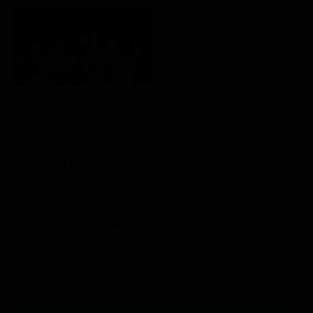
Aldo, Giovanni e Giacomo - Anplagghed
Teatro
Altri Canali DTV
Sky
Dazn
Rsi
SEGUICI SUI SOCIAL
540,000
Fans
MI PIACE
550,000
Follower
SEGUI
9,300
Follower
SEGUI