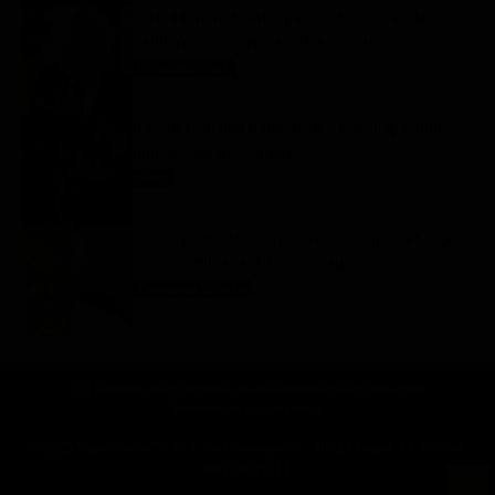
Forbidden fruit, anticipazioni turche: Ender e
Şahika mettono Hasan Alì nei guai?
Forbidden fruit
9 Agosto 2026
Racconto di una notte, trama e anticipazioni
puntate serali 9 agosto
Soap
9 Agosto 2026
Oroscopo Branko: le previsioni segno per segno
per la settimana dal 9 al 15 agosto 2026
Oroscopo Branko
9 Agosto 2026
Chi siamo
Lo staff
Contatta la redazione
Privacy
Disclaimer
Preferenze pubblicitarie
© 2025 SuperGuidaTV Srl | Via Cimarosa 65 - 80127 Napoli | C.F. P.Iva:
08723421213