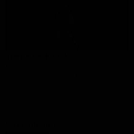
Le interviste in esclusiva
Tempesta D’amore
Temptation Island
Film da vedere
Il Paradiso delle signore
Ultima Fermata
Piattaforme streaming
Un Posto al Sole
Talent show
Apple TV Plus
Segreti di Famiglia
Infotainment
Discovery Plus
The Family
Game Show
Disney plus
Trama Backtrack
Uomini e Donne
NetFlix
Protagonista della storia è Peter, un giovane psicologo
che ama il suo lavoro, ma che ben presto scoprirà una
Gossip
Now TV
verità che lo lascerà non poco turbato: i suoi pazienti
Sport in tv
Paramount Plus
sono in realtà le anime di persone morte in un tragico
Cartoni Anime e Manga
Prime Video
incidente molti anni prima, probabilmente anche legate al
Vip e Personaggi Tv
RaiPlay
suo stesso passato.
Musica
Scheda del film
Oroscopo Paolo Fox