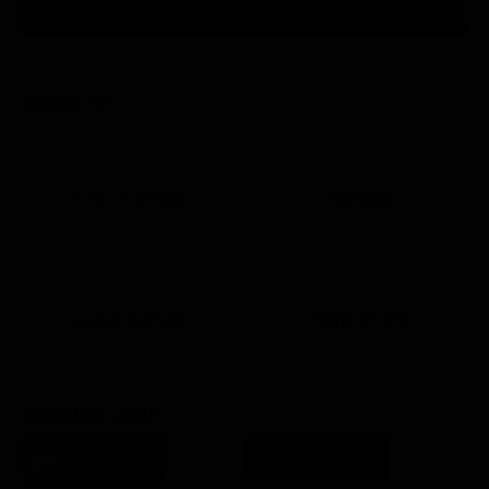
23:57
TUTTE LE NEWS
GUIDA TV
Ora in Onda
Serata
21:05
21:13
22:50
22:56
23:28
21:07
21:15
22:50
23:04
23:41
Lista Canali
Film in TV
SCARICA L'APP