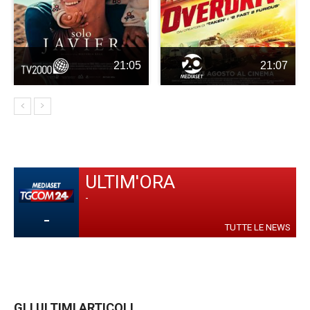
21:05
21:07
ULTIM'ORA
-
-
TUTTE LE NEWS
GLI ULTIMI ARTICOLI