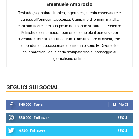
Emanuele Ambrosio
Testardo, sognatore, ironico, logorroico, attento osservatore e
curioso all'ennesima potenza. Campano di origini, ma alla
continua ricerca del suo posto nel mondo si laurea in Scienze
Politiche e contemporaneamente completa il percorso per
diventare Giornalista Pubblicista. Consumatore di dischi, tele-
dipendente, appassionato di cinema e serie tv. Diverse le
collaborazioni: dalla carta stampata fino al passaggio al
giornalismo online.
SEGUICI SUI SOCIAL
540,000
Fans
MI PIACE
550,000
Follower
SEGUI
9,300
Follower
SEGUI