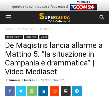
Home
Infotainment
Mattino 5
Infotainment
Mattino 5
Video
De Magistris lancia allarme a
Mattino 5: “la situazione in
Campania è drammatica” |
Video Mediaset
Da
Emanuele Ambrosio
-
10 Novembre 2020