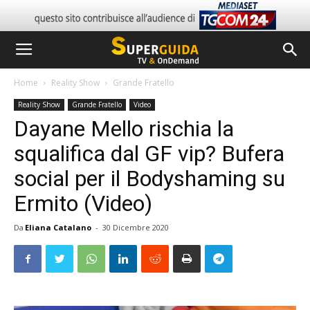
Home
Reality Show
Grande Fratello
Reality Show
Grande Fratello
Video
Dayane Mello rischia la
squalifica dal GF vip? Bufera
social per il Bodyshaming su
Ermito (Video)
Da
Eliana Catalano
-
30 Dicembre 2020