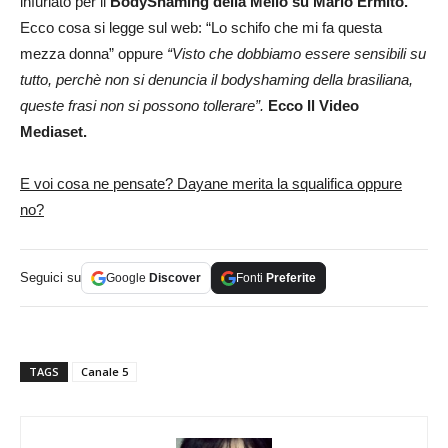
infuriato per il
BodyShaming della Mello su Mario Ermito.
Ecco cosa si legge sul web: “Lo schifo che mi fa questa
mezza donna” oppure
“Visto che dobbiamo essere sensibili su
tutto, perchè non si denuncia il bodyshaming della brasiliana,
queste frasi non si possono tollerare”.
Ecco Il Video
Mediaset.
E voi cosa ne pensate? Dayane merita la squalifica oppure
no?
Seguici su
Google
Discover
Fonti
Preferite
TAGS
Canale 5