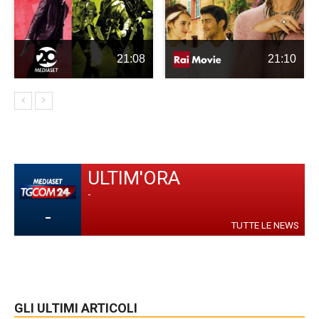
21:08
21:10
ULTIM'ORA
-
-
TUTTE LE NEWS
GLI ULTIMI ARTICOLI