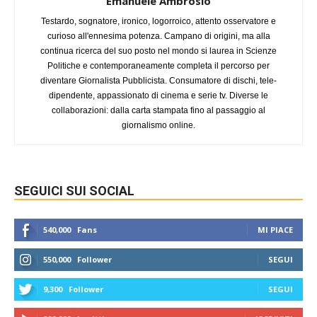
Emanuele Ambrosio
Testardo, sognatore, ironico, logorroico, attento osservatore e
curioso all'ennesima potenza. Campano di origini, ma alla
continua ricerca del suo posto nel mondo si laurea in Scienze
Politiche e contemporaneamente completa il percorso per
diventare Giornalista Pubblicista. Consumatore di dischi, tele-
dipendente, appassionato di cinema e serie tv. Diverse le
collaborazioni: dalla carta stampata fino al passaggio al
giornalismo online.
SEGUICI SUI SOCIAL
540,000
Fans
MI PIACE
550,000
Follower
SEGUI
9,300
Follower
SEGUI