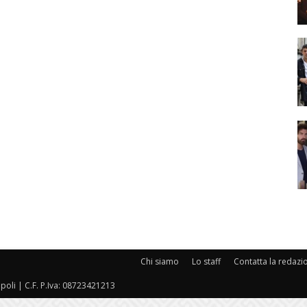
Chi siamo
Lo staff
Contatta la redazi
oli | C.F. P.Iva: 08723421213