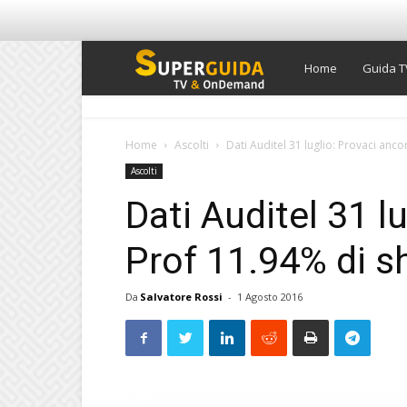
Super
Home
Guida T
Guida
Home
Ascolti
Dati Auditel 31 luglio: Provaci anc
Ascolti
TV
Dati Auditel 31 l
Prof 11.94% di s
Da
Salvatore Rossi
-
1 Agosto 2016