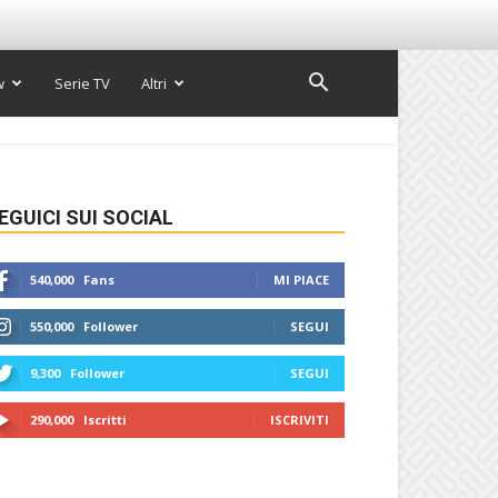
w
Serie TV
Altri
EGUICI SUI SOCIAL
540,000
Fans
MI PIACE
550,000
Follower
SEGUI
9,300
Follower
SEGUI
290,000
Iscritti
ISCRIVITI