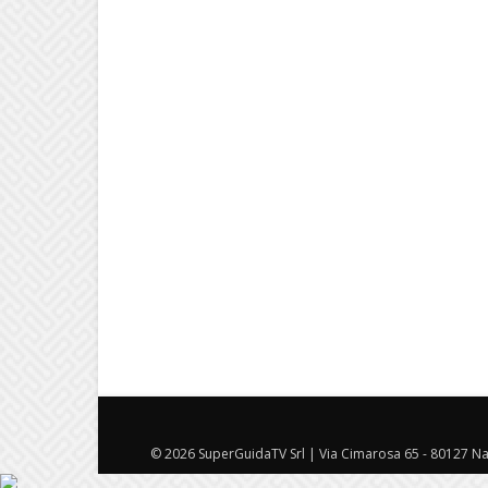
© 2026 SuperGuidaTV Srl | Via Cimarosa 65 - 80127 Nap