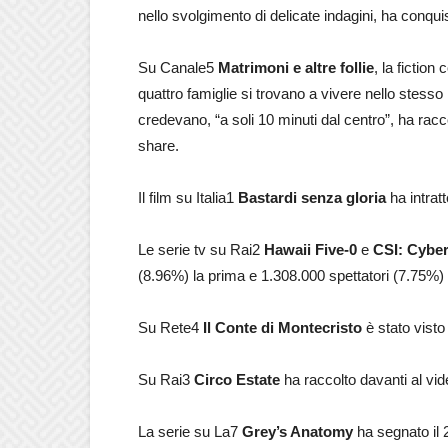
nello svolgimento di delicate indagini, ha conquis
Su Canale5
Matrimoni e altre follie
, la fictio
quattro famiglie si trovano a vivere nello stess
credevano, “a soli 10 minuti dal centro”, ha racc
share.
Il film su Italia1
Bastardi senza gloria
ha intrat
Le serie tv su Rai2
Hawaii Five-0
e
CSI: Cybe
(8.96%) la prima e 1.308.000 spettatori (7.75%)
Su Rete4
Il Conte di Montecristo
è stato visto
Su Rai3
Circo Estate
ha raccolto davanti al vid
La serie su La7
Grey’s Anatomy
ha segnato il 