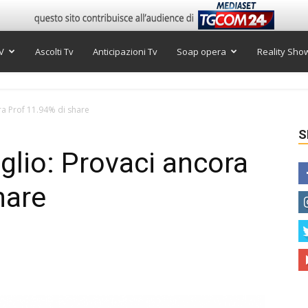
V
Ascolti Tv
Anticipazioni Tv
Soap opera
Reality Sho
ora Prof 11.94% di share
S
uglio: Provaci ancora
hare