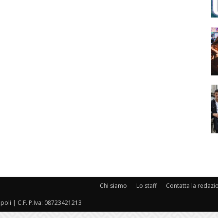
Chi siamo
Lo staff
Contatta la redazi
oli | C.F. P.Iva: 08723421213