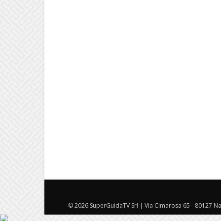
© 2026 SuperGuidaTV Srl | Via Cimarosa 65 - 80127 Nap