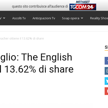
V
Ascolti Tv
Anticipazioni Tv
Soap opera
Reality Sho
Teacher ottiene il 13.62% di share
S
uglio: The English
l 13.62% di share