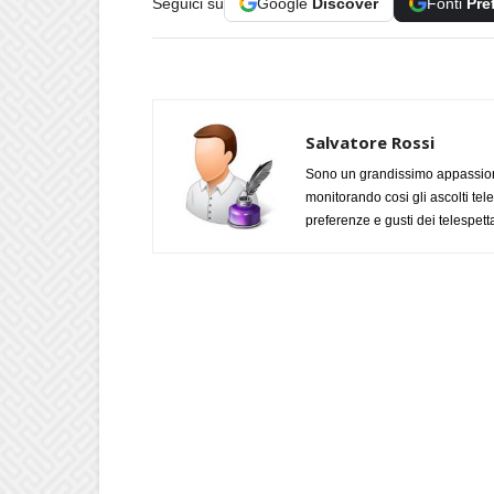
Seguici su
Google
Discover
Fonti
Pre
Salvatore Rossi
Sono un grandissimo appassiona
monitorando cosi gli ascolti tel
preferenze e gusti dei telespetta