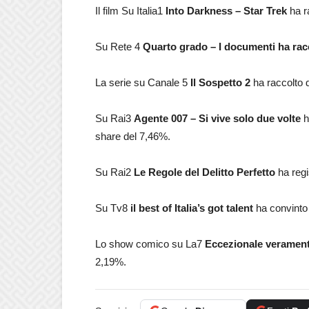
Il film Su Italia1
Into Darkness – Star Trek
ha r
Su Rete 4
Quarto grado – I documenti ha rac
La serie su Canale 5
Il Sospetto 2
ha raccolto d
Su Rai3
Agente 007 – Si vive solo due volte
h
share del 7,46%.
Su Rai2
Le Regole del Delitto Perfetto
ha regi
Su Tv8
il best of Italia’s got talent
ha convinto 
Lo show comico su La7
Eccezionale verament
2,19%.