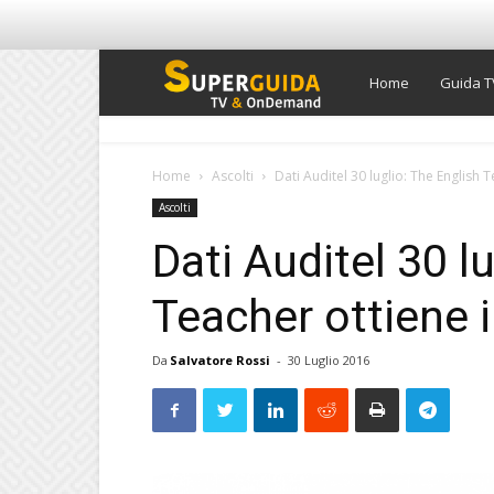
Super
Home
Guida T
Guida
Home
Ascolti
Dati Auditel 30 luglio: The English 
Ascolti
TV
Dati Auditel 30 l
Teacher ottiene i
Da
Salvatore Rossi
-
30 Luglio 2016