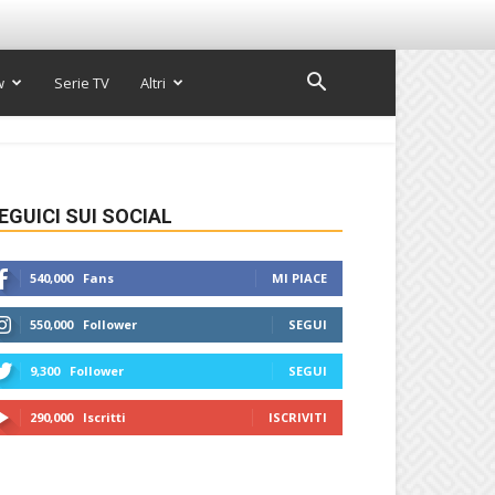
w
Serie TV
Altri
EGUICI SUI SOCIAL
540,000
Fans
MI PIACE
550,000
Follower
SEGUI
9,300
Follower
SEGUI
290,000
Iscritti
ISCRIVITI