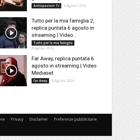
6 Agosto 2026
Anticipazioni Tv
Tutto per la mia famiglia 2,
replica puntata 6 agosto in
streaming | Video...
Tutto per la mia famiglia
6 Agosto 2026
Far Away, replica puntata 6
agosto in streaming | Video
Mediaset
6 Agosto 2026
Far Away
one
Privacy
Disclaimer
Preferenze pubblicitarie