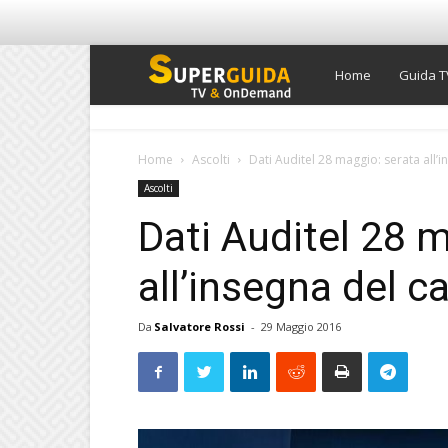
Super
Home
Guida T
Guida
Home
Ascolti
Dati Auditel 28 maggio: serata all’i
Ascolti
TV
Dati Auditel 28 
all’insegna del ca
Da
Salvatore Rossi
-
29 Maggio 2016