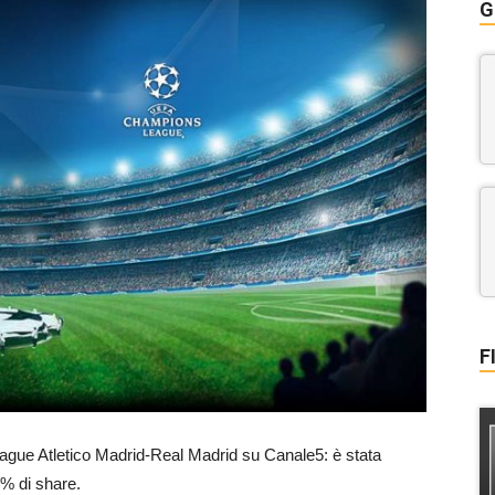
G
F
ague Atletico Madrid-Real Madrid su Canale5: è stata
4% di share.