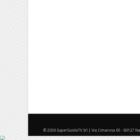
© 2026 SuperGuidaTV Srl | Via Cimarosa 65 - 80127 Nap