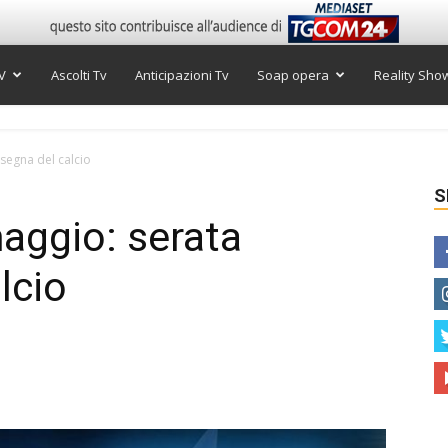
V
Ascolti Tv
Anticipazioni Tv
Soap opera
Reality Sho
nsegna del calcio
S
maggio: serata
lcio