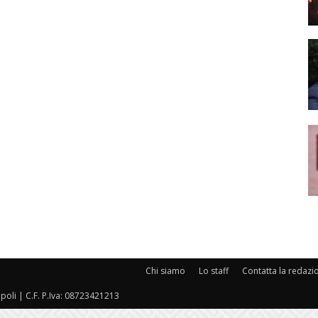
Chi siamo
Lo staff
Contatta la redazi
oli | C.F. P.Iva: 08723421213