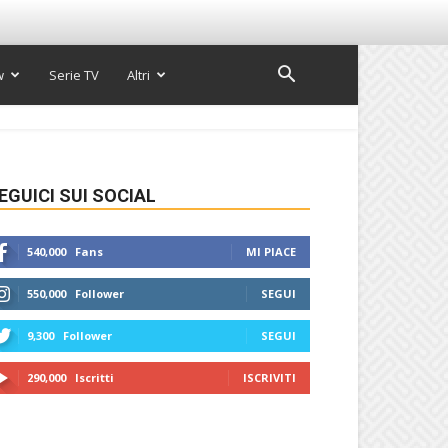
w
Serie TV
Altri
EGUICI SUI SOCIAL
540,000
Fans
MI PIACE
550,000
Follower
SEGUI
9,300
Follower
SEGUI
290,000
Iscritti
ISCRIVITI