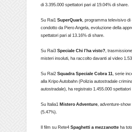
di 3.395.000 spettatori pari al 19.04% di share.
Su Rai1
SuperQuark
, programma televisivo di 
condotto da Piero Angela, evoluzione della app
spettatori pari al 13.16% di share.
Su Rai3
Speciale Chi l’ha visto?
, trasmissione
misteri insoluti, ha raccolto davanti al video 1.5
Su Rai2
Squadra Speciale Cobra 11
, serie in
alla Kripo Autobahn (Polizia autostradale criminal
autostradale), ha registrato 1.455.000 spettator
Su Italia1
Mistero Adventure
, adventure-show i
(5.47%).
Il film su Rete4
Spaghetti a mezzanotte
ha tota