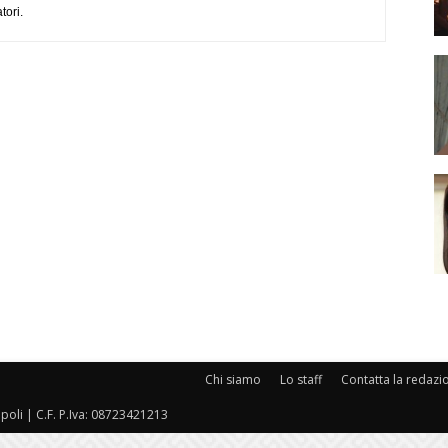
tori.
Chi siamo
Lo staff
Contatta la redazi
oli | C.F. P.Iva: 08723421213