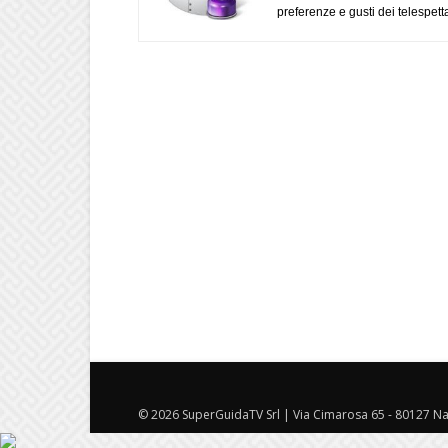
preferenze e gusti dei telespetta
© 2026 SuperGuidaTV Srl | Via Cimarosa 65 - 80127 Nap