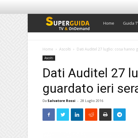
Super
Home
Guida T
Guida
Home
Ascolti
Dati Auditel 27 luglio: cosa hanno gu
Ascolti
TV
Dati Auditel 27 l
guardato ieri sera
Da
Salvatore Rossi
-
28 Luglio 2016