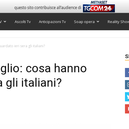
V
Ascolti Tv
Anticipazioni Tv
Soap opera
Reality Sho
ardato ieri sera gli italiani?
S
uglio: cosa hanno
 gli italiani?