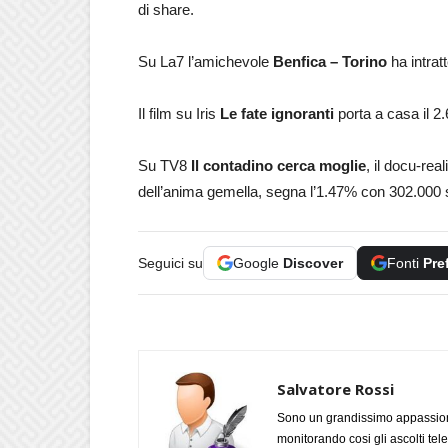
di share.
Su La7 l’amichevole
Benfica – Torino
ha intrat
Il film su Iris
Le fate ignoranti
porta a casa il 2
Su TV8
Il contadino cerca moglie
, il docu-rea
dell’anima gemella, segna l’1.47% con 302.000 s
Seguici su
Google
Discover
Fonti
Pre
Salvatore Rossi
Sono un grandissimo appassiona
monitorando cosi gli ascolti tel