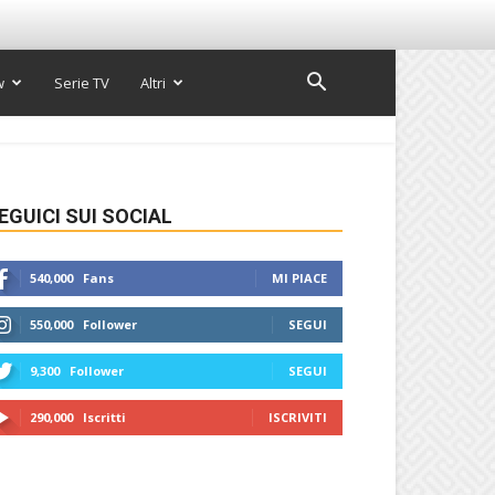
w
Serie TV
Altri
EGUICI SUI SOCIAL
540,000
Fans
MI PIACE
550,000
Follower
SEGUI
9,300
Follower
SEGUI
290,000
Iscritti
ISCRIVITI