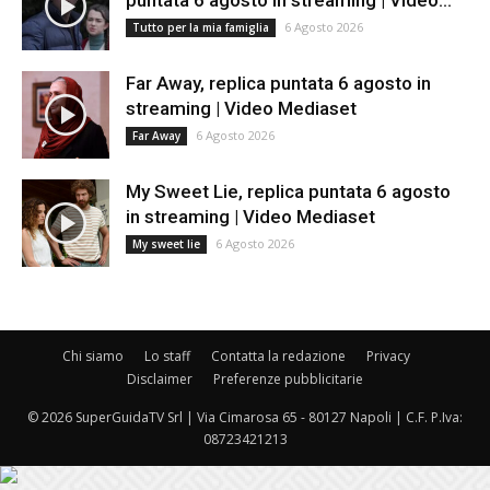
6 Agosto 2026
Tutto per la mia famiglia
Far Away, replica puntata 6 agosto in
streaming | Video Mediaset
6 Agosto 2026
Far Away
My Sweet Lie, replica puntata 6 agosto
in streaming | Video Mediaset
6 Agosto 2026
My sweet lie
Chi siamo
Lo staff
Contatta la redazione
Privacy
Disclaimer
Preferenze pubblicitarie
© 2026 SuperGuidaTV Srl | Via Cimarosa 65 - 80127 Napoli | C.F. P.Iva:
08723421213