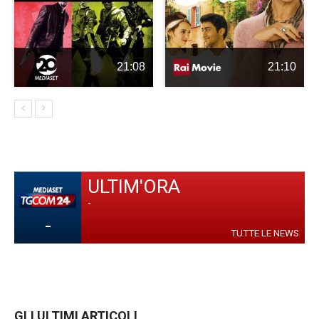
21:08
21:10
ULTIM'ORA
-
-
TUTTE LE NEWS
GLI ULTIMI ARTICOLI