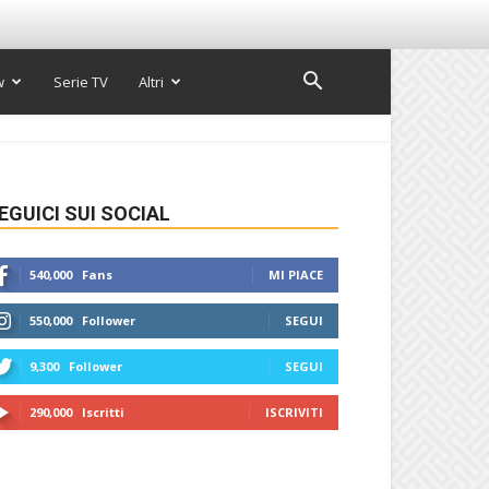
w
Serie TV
Altri
EGUICI SUI SOCIAL
540,000
Fans
MI PIACE
550,000
Follower
SEGUI
9,300
Follower
SEGUI
290,000
Iscritti
ISCRIVITI