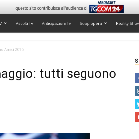
V
Ascolti Tv
Anticipazioni Tv
Soap opera
Reality Sho
ono Amici 2016
S
maggio: tutti seguono