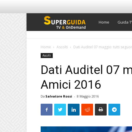
Super
Home
Guida T
Guida
Home
Ascolti
Dati Auditel 07 maggio: tutti segu
Ascolti
TV
Dati Auditel 07 
Amici 2016
Da
Salvatore Rossi
-
8 Maggio 2016