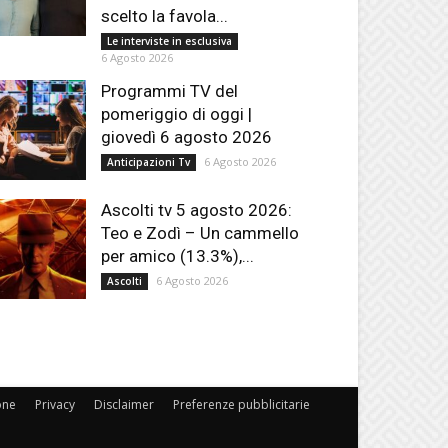
scelto la favola...
Le interviste in esclusiva
6 Agosto 2026
Programmi TV del
pomeriggio di oggi |
giovedì 6 agosto 2026
6 Agosto 2026
Anticipazioni Tv
Ascolti tv 5 agosto 2026:
Teo e Zodì – Un cammello
per amico (13.3%),...
6 Agosto 2026
Ascolti
one
Privacy
Disclaimer
Preferenze pubblicitarie