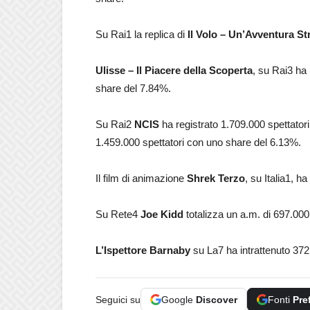
Su Rai1 la replica di
Il Volo – Un’Avventura St
Ulisse – Il Piacere della Scoperta
, su Rai3 ha 
share del 7.84%.
Su Rai2
NCIS
ha registrato 1.709.000 spettato
1.459.000 spettatori con uno share del 6.13%.
Il film di animazione
Shrek Terzo
, su Italia1, h
Su Rete4
Joe Kidd
totalizza un a.m. di 697.000 
L’Ispettore Barnaby
su La7 ha intrattenuto 372
Seguici su
Google
Discover
Fonti
Pre