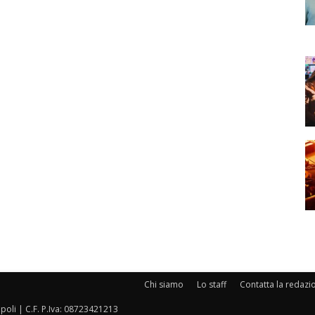
Chi siamo
Lo staff
Contatta la redazi
oli | C.F. P.Iva: 08723421213