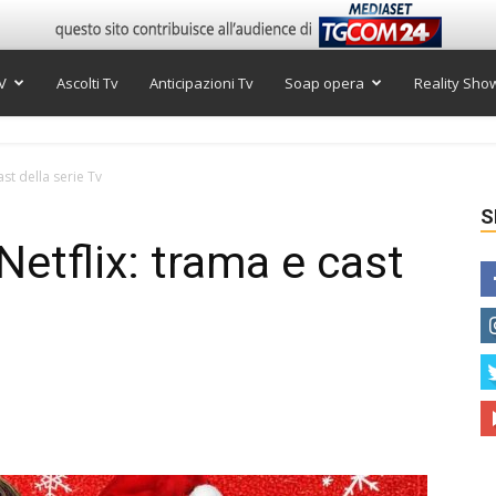
V
Ascolti Tv
Anticipazioni Tv
Soap opera
Reality Sho
ast della serie Tv
S
Netflix: trama e cast