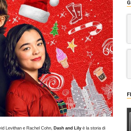
G
F
avid Levithan e Rachel Cohn,
Dash and Lily
è la storia di