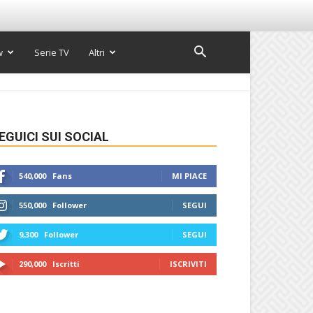
w
Serie TV
Altri
EGUICI SUI SOCIAL
540,000
Fans
MI PIACE
550,000
Follower
SEGUI
9,300
Follower
SEGUI
290,000
Iscritti
ISCRIVITI