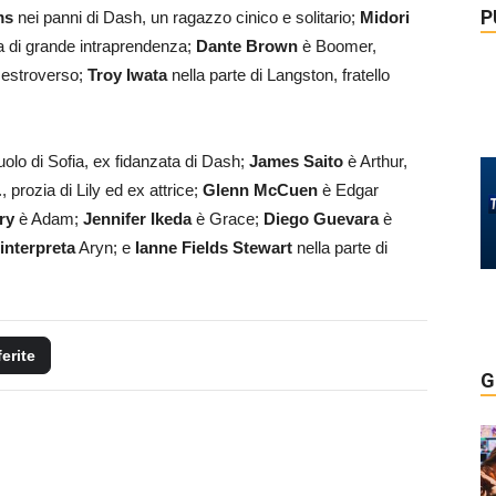
P
ms
nei panni di Dash, un ragazzo cinico e solitario;
Midori
na di grande intraprendenza;
Dante Brown
è Boomer,
 estroverso;
Troy Iwata
nella parte di Langston, fratello
uolo di Sofia, ex fidanzata di Dash;
James Saito
è Arthur,
, prozia di Lily ed ex attrice;
Glenn McCuen
è Edgar
ry
è Adam;
Jennifer Ikeda
è Grace;
Diego Guevara
è
interpreta
Aryn; e
Ianne Fields Stewart
nella parte di
ferite
G