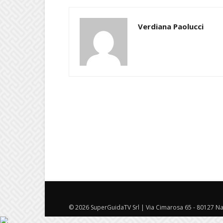
Verdiana Paolucci
© 2026 SuperGuidaTV Srl | Via Cimarosa 65 - 80127 Nap