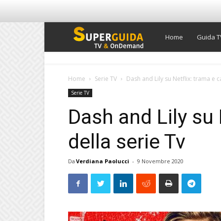
Super
Home
Guida T
Guida
Home
Serie TV
Dash and Lily su Netflix: trama e c
Serie TV
TV
Dash and Lily su 
della serie Tv
Da
Verdiana Paolucci
-
9 Novembre 2020