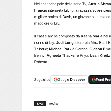
Nel cast principale della serie Tv,
Austin Abra
Francis
interpreta Lily, una ragazza solare pie
migliore amico di Dash, un giovane ottimista ed
maggiore di Lily.
Il cast è anche composto da
Keana Marie
nel r
nonno di Lily;
Jodi Long
interpreta Mrs. Basil E.
Thibaud;
Michael Park
è Gordon;
Gideon Eme
Benny;
Agneeta Thacker
è Priya;
Leah Kreitz 
Roberta.
Seguici su
Google
Discover
Fonti
Pre
TAGS
netflix