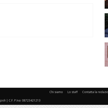
Chi siamo
Lo staff
Contatta la redazi
oli | C.F. P.Iva: 08723421213