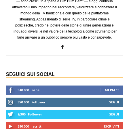
— sono cresciuto a “pane e Bim Bum Bam” — e oggi continua
attraverso il mio impegno nel raccontare, valorizzare e connettere il
mondo della TV tradizionale con quello delle piattaforme
streaming. Appassionato di serie TV, in particolare crime e
poliziesche, credo nel potere delle storie di unire generazioni e
linguaggi diversi, e nel valore della tecnologia come strumento per
farle arrivare a un pubblico sempre più vasto e consapevole.
SEGUICI SUI SOCIAL
540,000
Fans
MI PIACE
550,000
Follower
SEGUI
9,300
Follower
SEGUI
290,000
Iscritti
ISCRIVITI