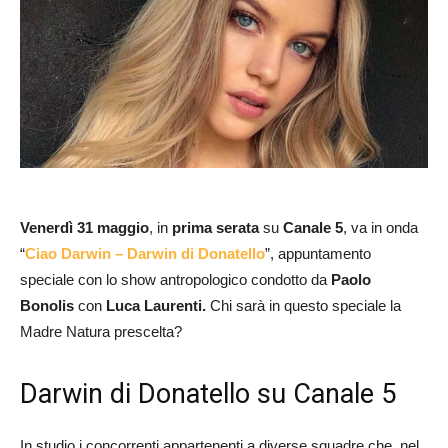
Venerdì 31 maggio
, in
prima serata
su
Canale 5
, va in onda
“
Ciao Darwin – Darwin di Donatello
”, appuntamento
speciale con lo show antropologico condotto da
Paolo
Bonolis
con
Luca Laurenti.
Chi sarà in questo speciale la
Madre Natura prescelta?
Darwin di Donatello su Canale 5
In studio i concorrenti appartenenti a diverse squadre che, nel