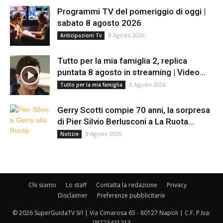
Programmi TV del pomeriggio di oggi |
sabato 8 agosto 2026
8 Agosto 2026
Anticipazioni Tv
Tutto per la mia famiglia 2, replica
puntata 8 agosto in streaming | Video...
8 Agosto 2026
Tutto per la mia famiglia
Gerry Scotti compie 70 anni, la sorpresa
di Pier Silvio Berlusconi a La Ruota...
8 Agosto 2026
Notizie
Chi siamo
Lo staff
Contatta la redazione
Privacy
Disclaimer
Preferenze pubblicitarie
© 2026 SuperGuidaTV Srl | Via Cimarosa 65 - 80127 Napoli | C.F. P.Iva:
08723421213