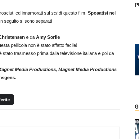
P
osciuti ed innamorati sul
set
di questo film.
Sposatisi
nel
n seguito si sono separati
Christensen
e da
Amy Sorlie
esta pellicola non è stato affatto facile!
è stato trasmesso prima dalla televisione italiana e poi da
agnet Media Productions, Magnet Media Productions
nsgens.
ferite
G