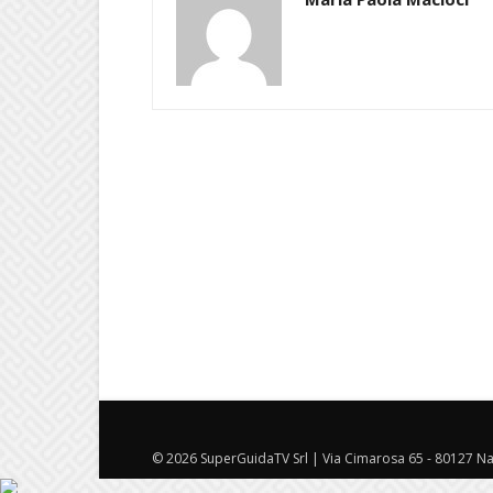
© 2026 SuperGuidaTV Srl | Via Cimarosa 65 - 80127 Nap