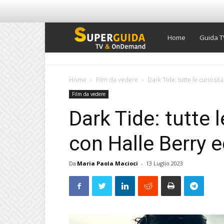
Super
Home
Guida T
Guida
Home
Film da vedere
Dark Tide: tutte le curiosità
Film da vedere
TV
Dark Tide: tutte l
con Halle Berry e
Da
Maria Paola Macioci
-
13 Luglio 2023