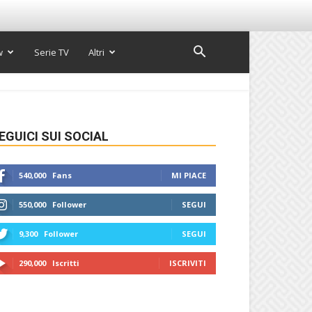
w
Serie TV
Altri
EGUICI SUI SOCIAL
540,000
Fans
MI PIACE
550,000
Follower
SEGUI
9,300
Follower
SEGUI
290,000
Iscritti
ISCRIVITI