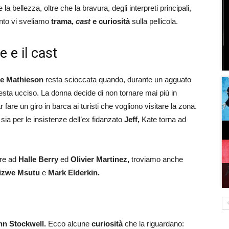
a bellezza, oltre che la bravura, degli interpreti principali,
nto vi sveliamo
trama,
cast
e curiosità
sulla pellicola.
e e il cast
e Mathieson
resta scioccata quando, durante un agguato
resta ucciso. La donna decide di non tornare mai più in
are un giro in barca ai turisti che vogliono visitare la zona.
 sia per le insistenze dell’ex fidanzato
Jeff,
Kate torna ad
tre ad
Halle Berry
ed
Olivier Martinez,
troviamo anche
Sizwe Msutu
e
Mark Elderkin.
hn Stockwell.
Ecco alcune
curiosità
che la riguardano: