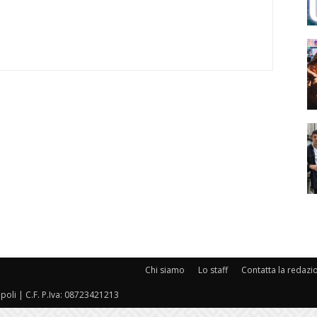
Chi siamo
Lo staff
Contatta la redazi
oli | C.F. P.Iva: 08723421213