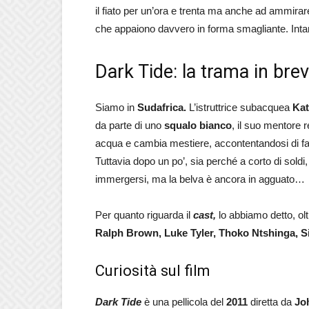
il fiato per un’ora e trenta ma anche ad ammirare l
che appaiono davvero in forma smagliante. Inta
Dark Tide: la trama in brev
Siamo in
Sudafrica.
L’istruttrice subacquea
Kat
da parte di uno
squalo bianco
, il suo mentore 
acqua e cambia mestiere, accontentandosi di far f
Tuttavia dopo un po’, sia perché a corto di soldi,
immergersi, ma la belva è ancora in agguato…
Per quanto riguarda il
cast,
lo abbiamo detto, ol
Ralph Brown, Luke Tyler, Thoko Ntshinga, 
Curiosità sul film
Dark Tide
è una pellicola del
2011
diretta da
Jo