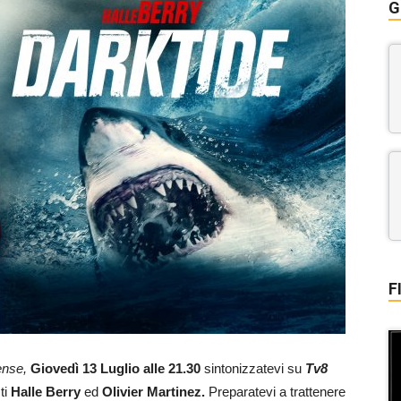
G
F
nse,
Giovedì 13 Luglio alle 21.30
sintonizzatevi su
Tv8
ti
Halle Berry
ed
Olivier Martinez.
Preparatevi a trattenere