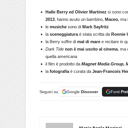
Halle Berry ed Olivier Martinez
si sono con
2013
, hanno avuto un bambino,
Maceo,
ma i
le
musiche
sono di
Mark Sayfritz
la
sceneggiatura
è stata scritta da
Ronnie 
la Berry soffre di
mal di mare
e recitare in qu
Dark Tide
non è mai uscito al cinema
, ma 
quella americana
il film è prodotto da
Magnet Media Group, M
la
fotografia
è curata da
Jean-Francois He
Seguici su
Google
Discover
Fonti
Pre
Maria Paola Macioci