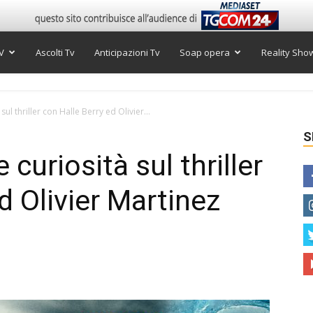
V
Ascolti Tv
Anticipazioni Tv
Soap opera
Reality Sho
 sul thriller con Halle Berry ed Olivier...
S
e curiosità sul thriller
d Olivier Martinez