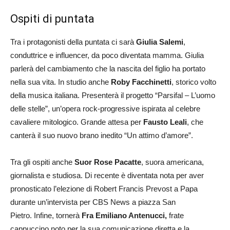
Ospiti di puntata
Tra i protagonisti della puntata ci sarà
Giulia Salemi
,
conduttrice e influencer, da poco diventata mamma. Giulia
parlerà del cambiamento che la nascita del figlio ha portato
nella sua vita. In studio anche
Roby Facchinetti
, storico volto
della musica italiana. Presenterà il progetto “Parsifal – L’uomo
delle stelle”, un’opera rock-progressive ispirata al celebre
cavaliere mitologico. Grande attesa per
Fausto Leali
, che
canterà il suo nuovo brano inedito “Un attimo d’amore”.
Tra gli ospiti anche
Suor Rose Pacatte
, suora americana,
giornalista e studiosa. Di recente è diventata nota per aver
pronosticato l’elezione di Robert Francis Prevost a Papa
durante un’intervista per CBS News a piazza San
Pietro. Infine, tornerà
Fra Emiliano Antenucci,
frate
cappuccino noto per la sua comunicazione diretta e la