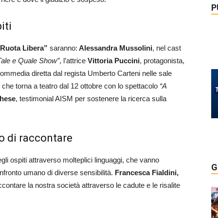
P
iti
 Ruota Libera”
saranno:
Alessandra Mussolini
, nel cast
ale e Quale Show”
, l’attrice
Vittoria Puccini
, protagonista,
 commedia diretta dal regista Umberto Carteni nelle sale
, che torna a teatro dal 12 ottobre con lo spettacolo
“A
hese
, testimonial AISM per sostenere la ricerca sulla
co di raccontare
li ospiti attraverso molteplici linguaggi, che vanno
G
onfronto umano di diverse sensibilità.
Francesca Fialdini,
ccontare la nostra società attraverso le cadute e le risalite