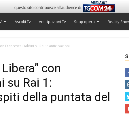
V
Ascolti Tv
Anticipazioni Tv
Soap opera
Reality Sho
n Francesca Fialdini su Rai 1: anticipazioni...
S
 Libera” con
i su Rai 1:
spiti della puntata del