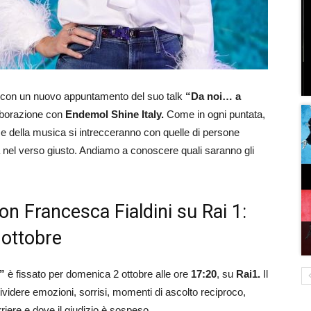
 con un nuovo appuntamento del suo talk
“Da noi… a
laborazione con
Endemol Shine Italy.
Come in ogni puntata,
ma e della musica si intrecceranno con quelle di persone
a nel verso giusto. Andiamo a conoscere quali saranno gli
on Francesca Fialdini su Rai 1:
2 ottobre
a”
è fissato per domenica 2 ottobre alle ore
17:20
, su
Rai1.
Il
videre emozioni, sorrisi, momenti di ascolto reciproco,
riere e dove il giudizio è sospeso.