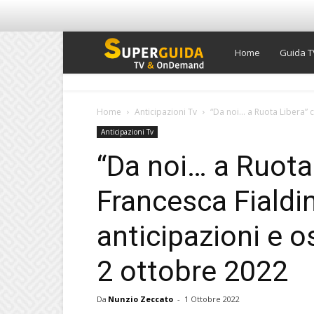
Super
Home
Guida T
Guida
Home
Anticipazioni Tv
“Da noi… a Ruota Libera” co
Anticipazioni Tv
TV
“Da noi… a Ruota
Francesca Fialdin
anticipazioni e o
2 ottobre 2022
Da
Nunzio Zeccato
-
1 Ottobre 2022