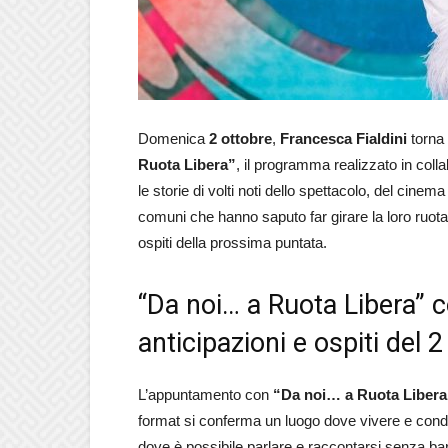
Domenica
2 ottobre
,
Francesca Fialdini
torna
Ruota Libera”
, il programma realizzato in col
le storie di volti noti dello spettacolo, del cine
comuni che hanno saputo far girare la loro ruot
ospiti della prossima puntata.
“Da noi… a Ruota Libera” c
anticipazioni e ospiti del 
L’appuntamento con
“Da noi… a Ruota Liber
format si conferma un luogo dove vivere e condi
dove è possibile parlare e raccontarsi senza bar