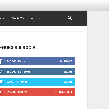
w
Serie TV
Altri
EGUICI SUI SOCIAL
540,000
Fans
MI PIACE
550,000
Follower
SEGUI
9,300
Follower
SEGUI
290,000
Iscritti
ISCRIVITI