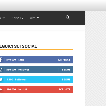
w
Serie TV
Altri
EGUICI SUI SOCIAL
540,000
Fans
MI PIACE
550,000
Follower
SEGUI
9,300
Follower
SEGUI
290,000
Iscritti
ISCRIVITI