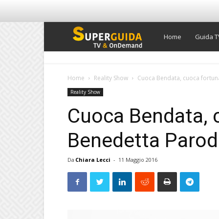
Super
Home
Guida T
Guida
Home
Reality Show
Cuoca Bendata, cuoca fortun
Reality Show
TV
Cuoca Bendata, 
Benedetta Parod
Da
Chiara Lecci
-
11 Maggio 2016