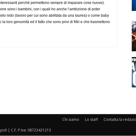
to interessanti perché permettono sempre di imparare cose nuove).
ione sono i bambini, con i quali ho anche l’ambizione di poter
silo nido (lavoro per cui sono abilitata da una laurea) o come baby
to la loro genuinità ed il fatto che sono privi di filtri e che trasmettono
Chi siamo
Lo staff
Contatta la redazi
oli | C.F. P.Iva: 08723421213