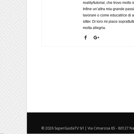
reality/tutorial, che trovo mol
Infine un’altra mia grande pass
lavorare o come educatrice di a
sitter. Di loro mi piace soprattut
molta allegria.
© 2026 SuperGuidaTV Srl | Via Cimarosa 65 - 80127 Nap