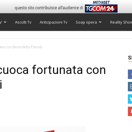
V
Ascolti Tv
Anticipazioni Tv
Soap opera
Reality Sho
ata con Benedetta Parodi
S
cuoca fortunata con
i