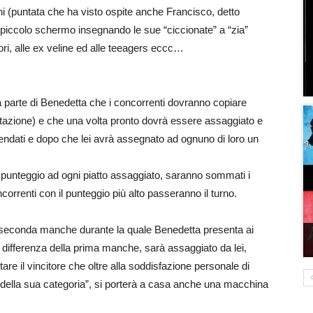
ni (puntata che ha visto ospite anche Francisco, detto
 piccolo schermo insegnando le sue “ciccionate” a “zia”
ori, alle ex veline ed alle teeagers eccc…
a parte di Benedetta che i concorrenti dovranno copiare
tazione) e che una volta pronto dovrà essere assaggiato e
bendati e dopo che lei avrà assegnato ad ognuno di loro un
 punteggio ad ogni piatto assaggiato, saranno sommati i
ncorrenti con il punteggio più alto passeranno il turno.
 la seconda manche durante la quale Benedetta presenta ai
a differenza della prima manche, sarà assaggiato da lei,
e il vincitore che oltre alla soddisfazione personale di
o della sua categoria”, si porterà a casa anche una macchina