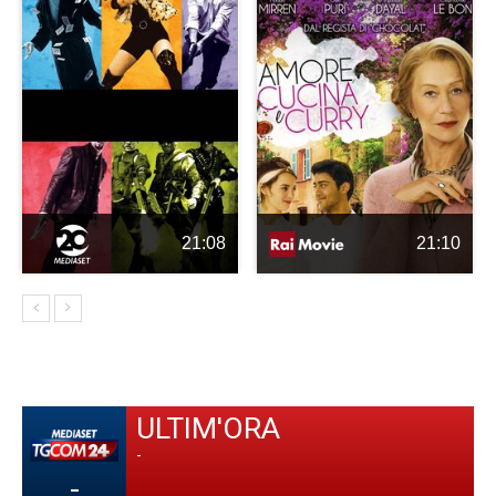
21:08
21:10
ULTIM'ORA
-
-