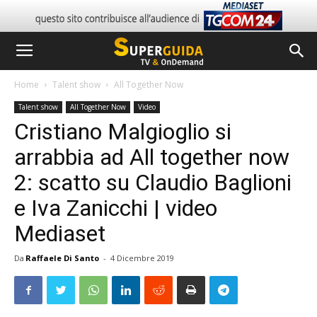
Home
Talent show
All Together Now
Talent show
All Together Now
Video
Cristiano Malgioglio si
arrabbia ad All together now
2: scatto su Claudio Baglioni
e Iva Zanicchi | video
Mediaset
Da
Raffaele Di Santo
-
4 Dicembre 2019