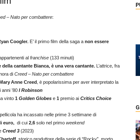
film
P
ed – Nato per combattere
:
yan Coogler.
E’ il primo film della saga a
non essere
i appartenenti al
franchise
(133 minuti)
della cantante Bianca, è una vera cantante.
L’attrice, fra
onora di
Creed – Nato per combattere
Mary Anne Creed
, è popolarissima per aver interpretato la
i anni ’80
I Robinson
ha vinto
1
Golden Globes
e
1
premio ai
Critics Choice
G
 pellicola ha incassato nelle prime 3 settimane di
i euro,
di cui
2,6
solo nel primo
weekend
 e
Creed 3
(2023)
hartoff
, storico produttore della serie di “Rocky”, morto