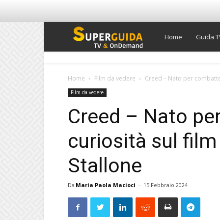
Super
Home
Guida T
Guida
Home
Film da vedere
Creed – Nato per combattere:
Film da vedere
TV
Creed – Nato per
curiosità sul fil
Stallone
Da
Maria Paola Macioci
-
15 Febbraio 2024