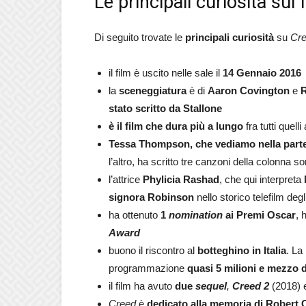
Le principali curiosità sul 
Di seguito trovate le
principali curiosità
su
Cre
il film è uscito nelle sale il
14 Gennaio 2016
la
sceneggiatura
è di
Aaron Covington
e
R
stato scritto da Stallone
è il film che dura più a lungo
fra tutti quell
Tessa Thompson, che vediamo nella parte 
l’altro, ha scritto tre canzoni della colonna s
l’attrice
Phylicia Rashad
, che qui interpreta
signora Robinson
nello storico telefilm degl
ha ottenuto
1
nomination
ai Premi Oscar
, 
Award
buono il riscontro al
botteghino in Italia
. La
programmazione
quasi 5 milioni e mezzo d
il film ha avuto
due
sequel
,
Creed 2
(2018)
Creed
è
dedicato alla memoria di
Robert C