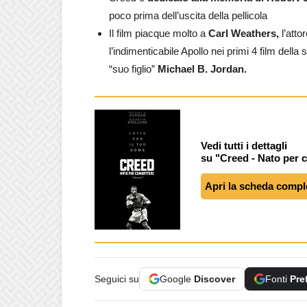
poco prima dell’uscita della pellicola
Il film piacque molto a
Carl Weathers,
l’atto
l’indimenticabile Apollo nei primi 4 film della
“suo figlio”
Michael B. Jordan.
Vedi tutti i dettagli
su "Creed - Nato per 
Apri la scheda compl
Seguici su
Google
Discover
Fonti
Pre