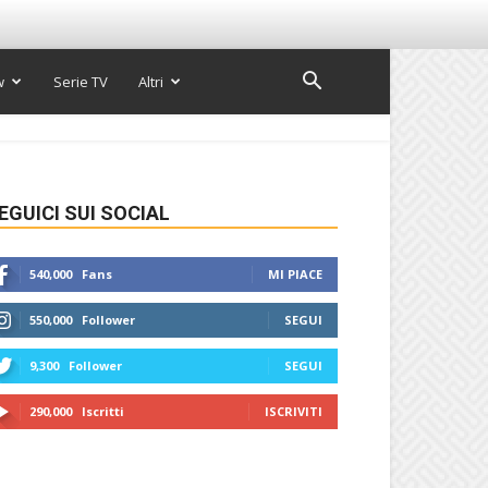
w
Serie TV
Altri
EGUICI SUI SOCIAL
540,000
Fans
MI PIACE
550,000
Follower
SEGUI
9,300
Follower
SEGUI
290,000
Iscritti
ISCRIVITI