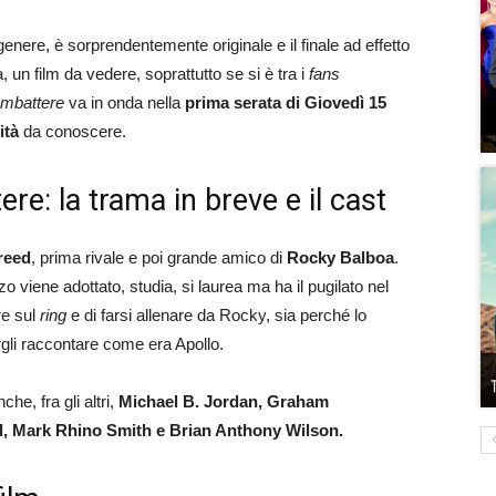
 genere, è sorprendentemente originale e il finale ad effetto
un film da vedere, soprattutto se si è tra i
fans
ombattere
va in onda nella
prima serata di Giovedì 15
ità
da conoscere.
e: la trama in breve e il cast
reed
, prima rivale e poi grande amico di
Rocky Balboa
.
zo viene adottato, studia, si laurea ma ha il pugilato nel
re sul
ring
e di farsi allenare da Rocky, sia perché lo
ergli raccontare come era Apollo.
he, fra gli altri,
Michael B. Jordan, Graham
, Mark Rhino Smith e Brian Anthony Wilson.