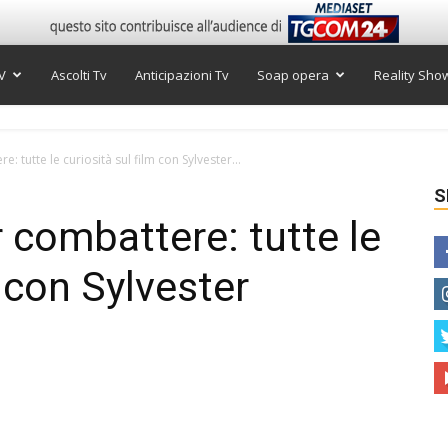
V
Ascolti Tv
Anticipazioni Tv
Soap opera
Reality Sho
 tutte le curiosità sul film con Sylvester...
S
 combattere: tutte le
m con Sylvester