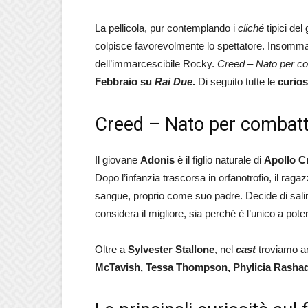
La pellicola, pur contemplando i
cliché
tipici del
colpisce favorevolmente lo spettatore. Insomma, 
dell’immarcescibile Rocky.
Creed – Nato per c
Febbraio su
Rai Due
.
Di seguito tutte le
curios
Creed – Nato per combatter
Il giovane
Adonis
è il figlio naturale di
Apollo C
Dopo l’infanzia trascorsa in orfanotrofio, il ragaz
sangue, proprio come suo padre. Decide di sali
considera il migliore, sia perché è l’unico a pot
Oltre a
Sylvester Stallone
, nel
cast
troviamo anc
McTavish, Tessa Thompson, Phylicia Rashad