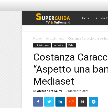
Super
Home
Guida T
Guida
Home
Infotainment
Costanza Caracciolo a Veris
Infotainment
Verissimo
Video
TV
Costanza Caracci
“Aspetto una bam
Mediaset
Da
Alessandra Solmi
-
7 Dicembre 2019