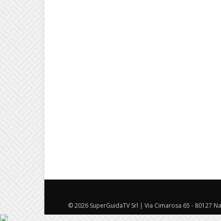
© 2026 SuperGuidaTV Srl | Via Cimarosa 65 - 80127 Nap