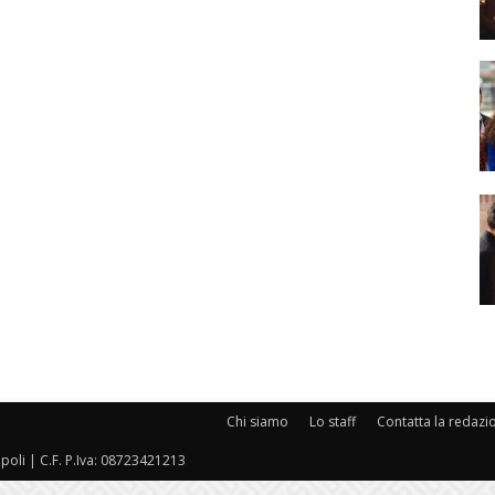
Chi siamo
Lo staff
Contatta la redazi
oli | C.F. P.Iva: 08723421213