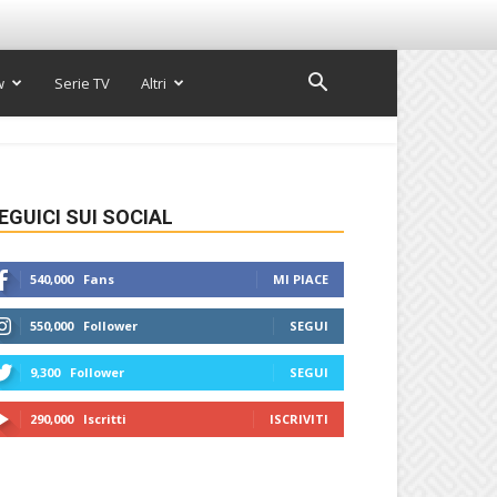
w
Serie TV
Altri
EGUICI SUI SOCIAL
540,000
Fans
MI PIACE
550,000
Follower
SEGUI
9,300
Follower
SEGUI
290,000
Iscritti
ISCRIVITI