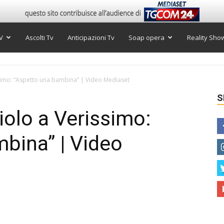
V
Ascolti Tv
Anticipazioni Tv
Soap opera
Reality Sho
simo: “Aspetto una bambina” | Video Mediaset
S
olo a Verissimo:
bina” | Video