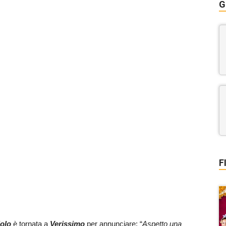
G
F
olo
è tornata a
Verissimo
per annunciare: “
Aspetto una