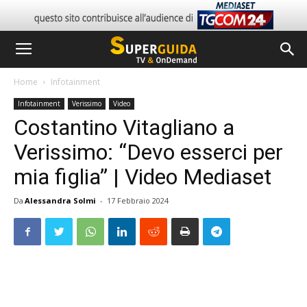
Home
Infotainment
Infotainment
Verissimo
Video
Costantino Vitagliano a
Verissimo: “Devo esserci per
mia figlia” | Video Mediaset
Da
Alessandra Solmi
-
17 Febbraio 2024