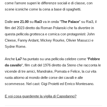
come l’amore superi le differenze sociali e di classe, con
scene iconiche come la cena a base di spaghetti.
Dalle
ore 21.00
su
Rai3
va in onda “
The Palace
” su Rai3, il
film del 2023 diretto da Roman Polanski che fa divertire in
questa pellicola grottesca e comica con protagonisti: John
Cleese, Fanny Ardant, Mickey Rourke, Olivier Masucci e
Sydne Rome.
Anche
La7
ha puntato su una pellicola celebre come “
Febbre
da cavallo
“, film cult del 1976 diretto da Steno che racconta le
vicende di tre amici, Mandrake, Pomata e Felice, la cui vita
ruota attorno al mondo delle corse dei cavalli e alle
scommesse. Nel cast: Gigi Proietti ed Enrico Montesano.
E voi cosa guarderete la vigilia di Capodanno?