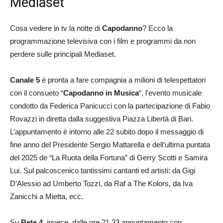
Mediaset
Cosa vedere in tv la notte di
Capodanno
? Ecco la
programmazione televisiva con i film e programmi da non
perdere sulle principali Mediaset.
Canale 5
è pronta a fare compagnia a milioni di telespettatori
con il consueto “
Capodanno in Musica
“, l’evento musicale
condotto da Federica Panicucci con la partecipazione di Fabio
Rovazzi in diretta dalla suggestiva Piazza Libertà di Bari.
L’appuntamento è intorno alle 22 subito dopo il messaggio di
fine anno del Presidente Sergio Mattarella e dell’ultima puntata
del 2025 de “La Ruota della Fortuna” di Gerry Scotti e Samira
Lui. Sul palcoscenico tantissimi cantanti ed artisti: da Gigi
D’Alessio ad Umberto Tozzi, da Raf a The Kolors, da Iva
Zanicchi a Mietta, ecc.
Su
Rete 4
, invece, dalle ore 21.33 appuntamento con