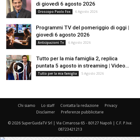
di giovedì 6 agosto 2026
6 Agosto 2026
Oroscopo Paolo Fox
Programmi TV del pomeriggio di oggi |
giovedì 6 agosto 2026
6 Agosto 2026
Anticipazioni Tv
Tutto per la mia famiglia 2, replica
puntata 5 agosto in streaming | Video...
5 Agosto 2026
Tutto per la mia famiglia
Chi siamo
Lo staff
Contatta la redazione
Privacy
Disclaimer
Preferenze pubblicitarie
© 2026 SuperGuidaTV Srl | Via Cimarosa 65 - 80127 Napoli | C.F. P.Iva:
08723421213