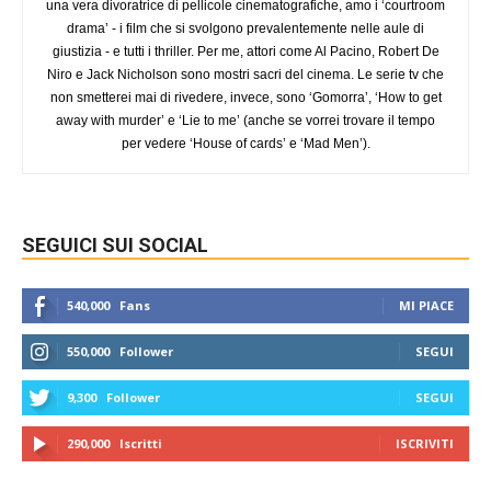
una vera divoratrice di pellicole cinematografiche, amo i ‘courtroom
drama’ - i film che si svolgono prevalentemente nelle aule di
giustizia - e tutti i thriller. Per me, attori come Al Pacino, Robert De
Niro e Jack Nicholson sono mostri sacri del cinema. Le serie tv che
non smetterei mai di rivedere, invece, sono ‘Gomorra’, ‘How to get
away with murder’ e ‘Lie to me’ (anche se vorrei trovare il tempo
per vedere ‘House of cards’ e ‘Mad Men’).
SEGUICI SUI SOCIAL
540,000
Fans
MI PIACE
550,000
Follower
SEGUI
9,300
Follower
SEGUI
290,000
Iscritti
ISCRIVITI