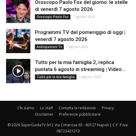
Oroscopo Paolo Fox del giorno: le stelle
di venerdì 7 agosto 2026
7 Agosto 2026
Oroscopo Paolo Fox
Programmi TV del pomeriggio di oggi |
venerdì 7 agosto 2026
7 Agosto 2026
Anticipazioni Tv
Tutto per la mia famiglia 2, replica
puntata 6 agosto in streaming | Video...
6 Agosto 2026
Tutto per la mia famiglia
Chi siamo
Lo staff
Contatta la redazione
Privacy
Disclaimer
Preferenze pubblicitarie
© 2026 SuperGuidaTV Srl | Via Cimarosa 65 - 80127 Napoli | C.F. P.Iva:
08723421213