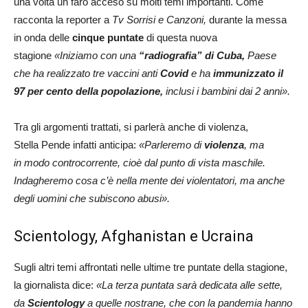
una volta un faro acceso su molti temi importanti. Come
racconta la reporter a
Tv Sorrisi e Canzoni,
durante la messa
in onda delle
cinque puntate
di questa nuova
stagione
«Iniziamo con una
“radiografia” di Cuba,
Paese
che ha realizzato tre vaccini anti
Covid
e ha
immunizzato il
97 per cento della popolazione,
inclusi i bambini dai 2 anni».
Tra gli argomenti trattati, si parlerà anche di violenza,
Stella Pende infatti anticipa:
«Parleremo di
violenza
, ma
in modo controcorrente, cioè dal punto di vista maschile.
Indagheremo cosa c’è nella mente dei violentatori, ma anche
degli uomini che subiscono abusi».
Scientology, Afghanistan e Ucraina
Sugli altri temi affrontati nelle ultime tre puntate della stagione,
la giornalista dice:
«La terza puntata sarà dedicata alle sette,
da
Scientology
a quelle nostrane, che con la pandemia hanno