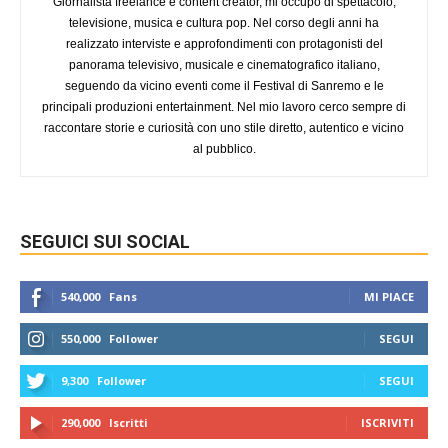
Giornalista freelance e content creator, mi occupo di spettacolo,
televisione, musica e cultura pop. Nel corso degli anni ha
realizzato interviste e approfondimenti con protagonisti del
panorama televisivo, musicale e cinematografico italiano,
seguendo da vicino eventi come il Festival di Sanremo e le
principali produzioni entertainment. Nel mio lavoro cerco sempre di
raccontare storie e curiosità con uno stile diretto, autentico e vicino
al pubblico.
SEGUICI SUI SOCIAL
540,000
Fans
MI PIACE
550,000
Follower
SEGUI
9,300
Follower
SEGUI
290,000
Iscritti
ISCRIVITI