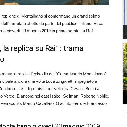
e repliche di Montalbano si confermano un grandissimo
ell’immutato affetto da parte del pubblico italiano. Ecco
n onda giovedì 23 maggio 2019 in prima serata su Ra1.
a replica su Rai1: trama
io
smetta in replica l’episodio del “Commissario Montalbano”
incipale ancora una volta Luca Zingaretti impegnato a
on lui un cast di primissimo livello: da Cesare Bocci a
 Verde. E ancora nel cast Isabeil Soliman, Roberto Nobile,
 Perracchio, Marco Cavallaro, Giacinto Ferro e Francesco
 Montalbano giovedì 23 maggio 2019