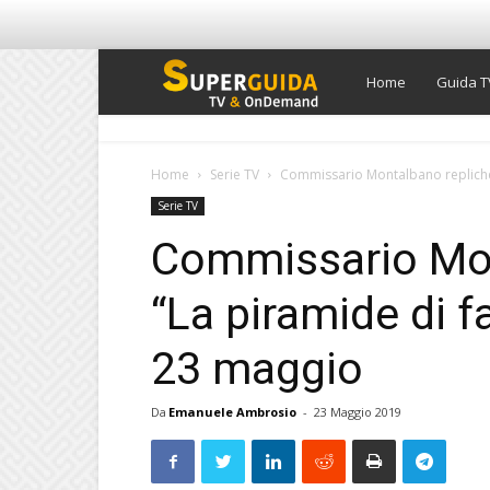
Super
Home
Guida T
Guida
Home
Serie TV
Commissario Montalbano repliche,
Serie TV
TV
Commissario Mon
“La piramide di f
23 maggio
Da
Emanuele Ambrosio
-
23 Maggio 2019