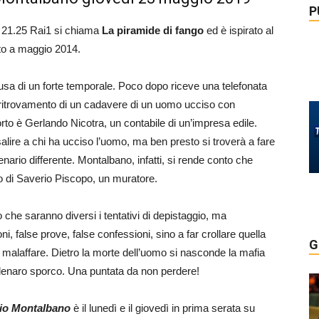
P
re 21.25 Rai1 si chiama
La piramide di fango
ed è ispirato al
to a maggio 2014.
ausa di un forte temporale. Poco dopo riceve una telefonata
el ritrovamento di un cadavere di un uomo ucciso con
to è Gerlando Nicotra, un contabile di un’impresa edile.
alire a chi ha ucciso l’uomo, ma ben presto si troverà a fare
enario differente. Montalbano, infatti, si rende conto che
io di Saverio Piscopo, un muratore.
 che saranno diversi i tentativi di depistaggio, ma
, false prove, false confessioni, sino a far crollare quella
G
e malaffare. Dietro la morte dell’uomo si nasconde la mafia
di denaro sporco. Una puntata da non perdere!
io Montalbano
è il lunedì e il giovedì in prima serata su