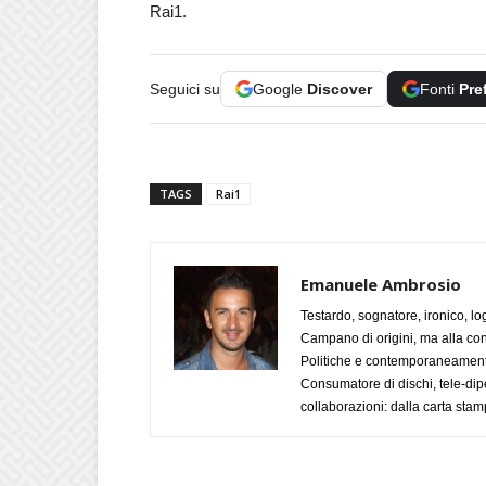
Rai1.
Seguici su
Google
Discover
Fonti
Pre
TAGS
Rai1
Emanuele Ambrosio
Testardo, sognatore, ironico, l
Campano di origini, ma alla con
Politiche e contemporaneamente 
Consumatore di dischi, tele-dip
collaborazioni: dalla carta stam