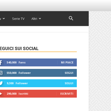
w
Serie TV
Altri
EGUICI SUI SOCIAL
540,000
Fans
MI PIACE
550,000
Follower
SEGUI
9,300
Follower
SEGUI
290,000
Iscritti
ISCRIVITI