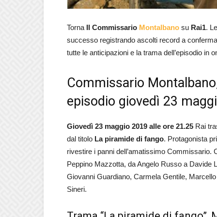
Torna
Il
Commissario
Montalbano
su
Rai1
. L
successo registrando ascolti record a conferma d
tutte le anticipazioni e la trama dell’episodio i
Commissario Montalbano, l
episodio giovedì 23 magg
Giovedì 23 maggio 2019 alle ore 21.25
Rai tra
dal titolo
La piramide di fango
. Protagonista pr
rivestire i panni dell’amatissimo Commissario. C
Peppino Mazzotta, da Angelo Russo a Davide Lo
Giovanni Guardiano, Carmela Gentile, Marcello
Sineri.
Trama “La piramide di fango”,