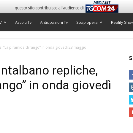
V
Ascolti Tv
Anticipazioni Tv
Soap opera
Reality Sho
 “La piramide di fango” in onda giovedì 23 maggio
S
talbano repliche,
ango” in onda giovedì