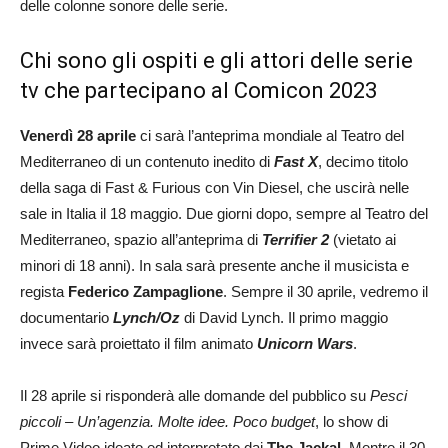
delle colonne sonore delle serie.
Chi sono gli ospiti e gli attori delle serie
tv che partecipano al Comicon 2023
Venerdì 28 aprile
ci sarà l’anteprima mondiale al Teatro del
Mediterraneo di un contenuto inedito di
Fast X
, decimo titolo
della saga di Fast & Furious con Vin Diesel, che uscirà nelle
sale in Italia il 18 maggio. Due giorni dopo, sempre al Teatro del
Mediterraneo, spazio all’anteprima di
Terrifier 2
(vietato ai
minori di 18 anni). In sala sarà presente anche il musicista e
regista
Federico Zampaglione
. Sempre il 30 aprile, vedremo il
documentario
Lynch/Oz
di David Lynch. Il primo maggio
invece sarà proiettato il film animato
Unicorn Wars
.
Il 28 aprile si risponderà alle domande del pubblico su
Pesci
piccoli – Un’agenzia. Molte idee. Poco budget
, lo show di
Prime Video ideato ed interpretato dai
The Jackal.
Mentre il 30