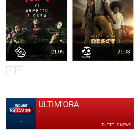
21:05
21:08
ULTIM'ORA
-
-
TUTTE LE NEWS