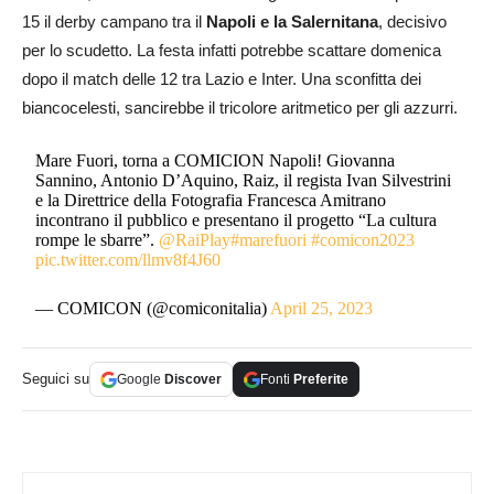
15 il derby campano tra il
Napoli e la Salernitana
, decisivo
per lo scudetto. La festa infatti potrebbe scattare domenica
dopo il match delle 12 tra Lazio e Inter. Una sconfitta dei
biancocelesti, sancirebbe il tricolore aritmetico per gli azzurri.
Mare Fuori, torna a COMICION Napoli! Giovanna
Sannino, Antonio D’Aquino, Raiz, il regista Ivan Silvestrini
e la Direttrice della Fotografia Francesca Amitrano
incontrano il pubblico e presentano il progetto “La cultura
rompe le sbarre”.
@RaiPlay
#marefuori
#comicon2023
pic.twitter.com/llmv8f4J60
— COMICON (@comiconitalia)
April 25, 2023
Seguici su
Google
Discover
Fonti
Preferite