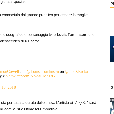
 giurata speciale.
P
a conosciuta dal grande pubblico per essere la moglie
re discografico e personaggio tv, e
Louis Tomlinson
, uno
palcoscenico di X Factor.
monCowell
and
@Louis_Tomlinson
on
@TheXFactor
ay x
pic.twitter.com/ANoaRMhJ3G
G
y 18, 2018
a per tutta la durata dello show. L’artista di “
Angels
” sarà
i legati al suo ultimo tour mondiale.