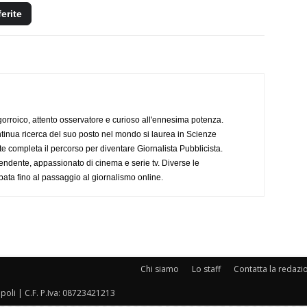
ferite
ogorroico, attento osservatore e curioso all'ennesima potenza.
tinua ricerca del suo posto nel mondo si laurea in Scienze
completa il percorso per diventare Giornalista Pubblicista.
endente, appassionato di cinema e serie tv. Diverse le
pata fino al passaggio al giornalismo online.
Chi siamo
Lo staff
Contatta la redazi
oli | C.F. P.Iva: 08723421213