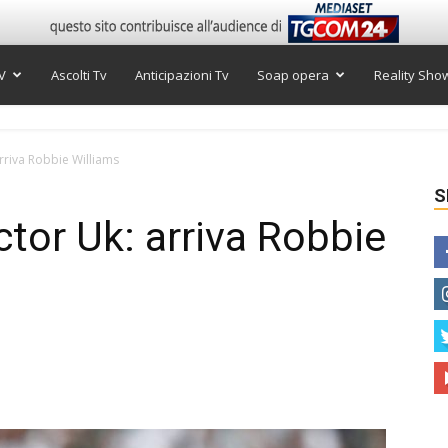
V
Ascolti Tv
Anticipazioni Tv
Soap opera
Reality Sho
rriva Robbie Williams
S
ctor Uk: arriva Robbie