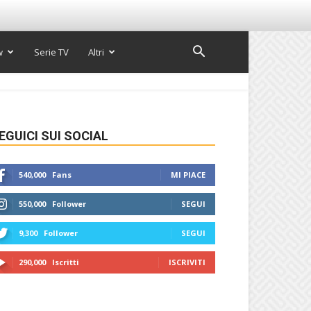
w
Serie TV
Altri
EGUICI SUI SOCIAL
540,000
Fans
MI PIACE
550,000
Follower
SEGUI
9,300
Follower
SEGUI
290,000
Iscritti
ISCRIVITI