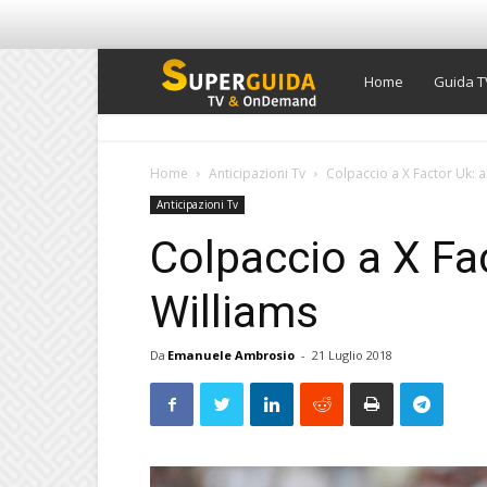
Super
Home
Guida T
Guida
Home
Anticipazioni Tv
Colpaccio a X Factor Uk: a
Anticipazioni Tv
TV
Colpaccio a X Fa
Williams
Da
Emanuele Ambrosio
-
21 Luglio 2018