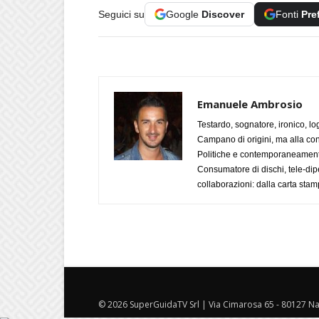
Seguici su
Google
Discover
Fonti
Pre
Emanuele Ambrosio
Testardo, sognatore, ironico, l
Campano di origini, ma alla con
Politiche e contemporaneamente 
Consumatore di dischi, tele-dip
collaborazioni: dalla carta stam
© 2026 SuperGuidaTV Srl | Via Cimarosa 65 - 80127 Nap