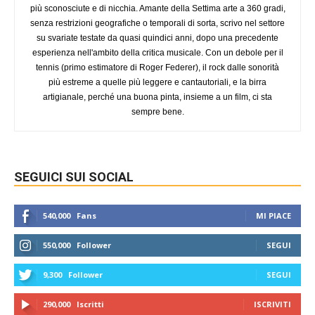
più sconosciute e di nicchia. Amante della Settima arte a 360 gradi,
senza restrizioni geografiche o temporali di sorta, scrivo nel settore
su svariate testate da quasi quindici anni, dopo una precedente
esperienza nell'ambito della critica musicale. Con un debole per il
tennis (primo estimatore di Roger Federer), il rock dalle sonorità
più estreme a quelle più leggere e cantautoriali, e la birra
artigianale, perché una buona pinta, insieme a un film, ci sta
sempre bene.
SEGUICI SUI SOCIAL
540,000
Fans
MI PIACE
550,000
Follower
SEGUI
9,300
Follower
SEGUI
290,000
Iscritti
ISCRIVITI