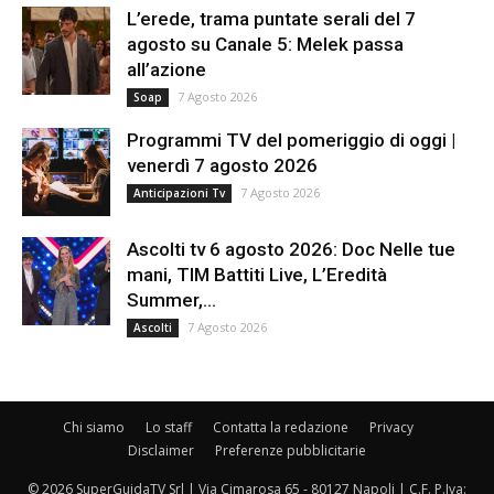
L’erede, trama puntate serali del 7
agosto su Canale 5: Melek passa
all’azione
7 Agosto 2026
Soap
Programmi TV del pomeriggio di oggi |
venerdì 7 agosto 2026
7 Agosto 2026
Anticipazioni Tv
Ascolti tv 6 agosto 2026: Doc Nelle tue
mani, TIM Battiti Live, L’Eredità
Summer,...
7 Agosto 2026
Ascolti
Chi siamo
Lo staff
Contatta la redazione
Privacy
Disclaimer
Preferenze pubblicitarie
© 2026 SuperGuidaTV Srl | Via Cimarosa 65 - 80127 Napoli | C.F. P.Iva: