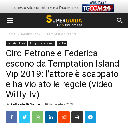
Home
Reality Show
Temptation Island
Reality Show
Temptation Island
Video
Ciro Petrone e Federica
escono da Temptation Island
Vip 2019: l’attore è scappato
e ha violato le regole (video
Witty tv)
Da
Raffaele Di Santo
-
10 Settembre 2019