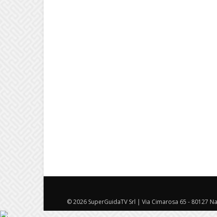
© 2026 SuperGuidaTV Srl | Via Cimarosa 65 - 80127 Nap