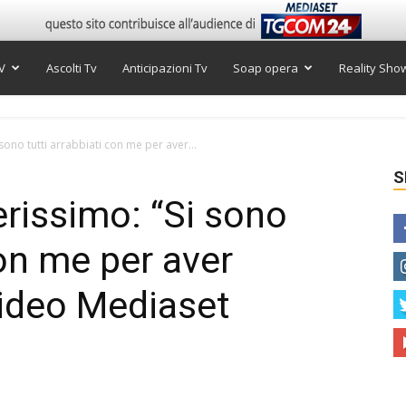
V
Ascolti Tv
Anticipazioni Tv
Soap opera
Reality Sho
sono tutti arrabbiati con me per aver...
S
erissimo: “Si sono
con me per aver
 Video Mediaset