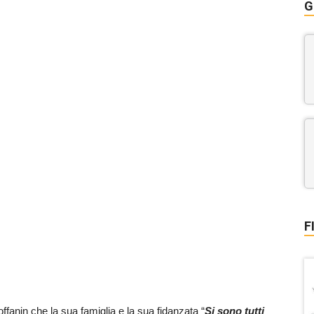
G
F
offanin che la sua famiglia e la sua fidanzata “
Si sono tutti