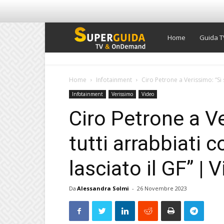
Super
Home
Guida T
Guida
Home
Infotainment
Ciro Petrone a Verissimo: “Si 
Infotainment
Verissimo
Video
TV
Ciro Petrone a V
tutti arrabbiati 
lasciato il GF” |
Da
Alessandra Solmi
-
26 Novembre 2023