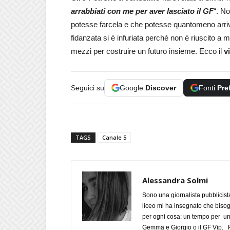
arrabbiati con me per aver lasciato il GF
“. N
potesse farcela e che potesse quantomeno arriv
fidanzata si è infuriata perché non è riuscito a
mezzi per costruire un futuro insieme. Ecco il
v
Seguici su
Google
Discover
Fonti
Pre
TAGS
Canale 5
Alessandra Solmi
Sono una giornalista pubblicist
liceo mi ha insegnato che biso
per ogni cosa: un tempo per un
Gemma e Giorgio o il GF Vip. Po