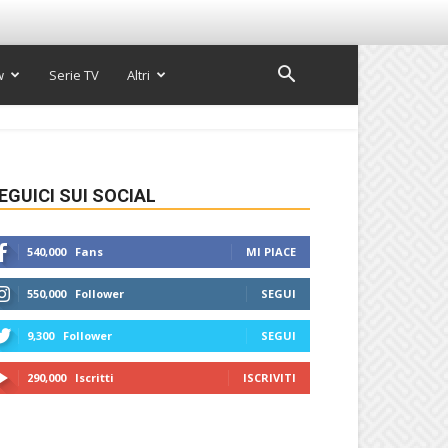
w
Serie TV
Altri
EGUICI SUI SOCIAL
540,000
Fans
MI PIACE
550,000
Follower
SEGUI
9,300
Follower
SEGUI
290,000
Iscritti
ISCRIVITI