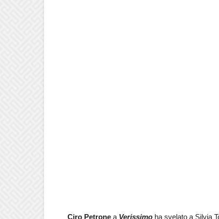
Ciro Petrone
a
Verissimo
ha svelato a Silvia T