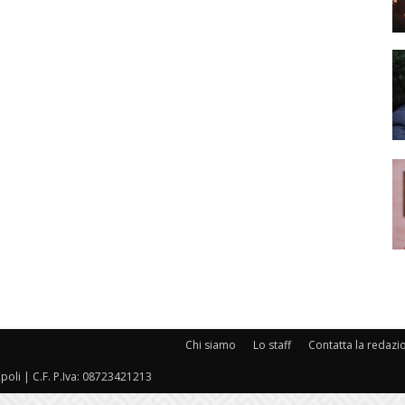
Chi siamo
Lo staff
Contatta la redazi
oli | C.F. P.Iva: 08723421213