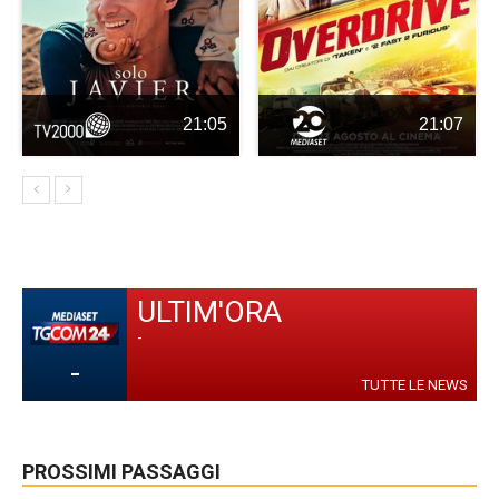
21:05
21:07
ULTIM'ORA
-
-
TUTTE LE NEWS
PROSSIMI PASSAGGI