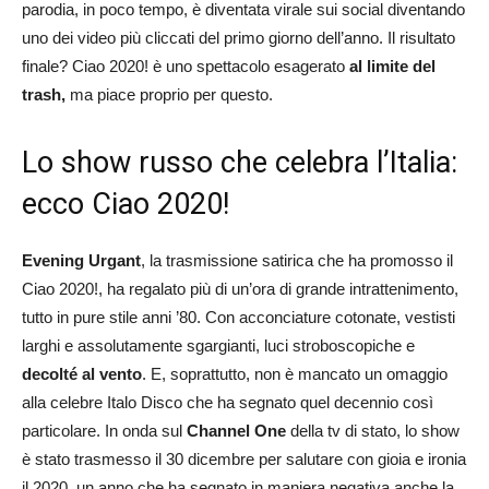
parodia, in poco tempo, è diventata virale sui social diventando
uno dei video più cliccati del primo giorno dell’anno. Il risultato
finale? Ciao 2020! è uno spettacolo esagerato
al limite del
trash,
ma piace proprio per questo.
Lo show russo che celebra l’Italia:
ecco Ciao 2020!
Evening Urgant
, la trasmissione satirica che ha promosso il
Ciao 2020!, ha regalato più di un’ora di grande intrattenimento,
tutto in pure stile anni ’80. Con acconciature cotonate, vestisti
larghi e assolutamente sgargianti, luci stroboscopiche e
decolté al vento
. E, soprattutto, non è mancato un omaggio
alla celebre Italo Disco che ha segnato quel decennio così
particolare. In onda sul
Channel One
della tv di stato, lo show
è stato trasmesso il 30 dicembre per salutare con gioia e ironia
il 2020, un anno che ha segnato in maniera negativa anche la