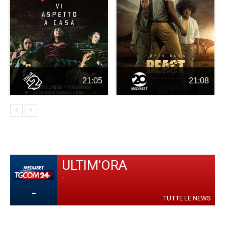
21:05
21:08
ULTIM'ORA
-
-
TUTTE LE NEWS