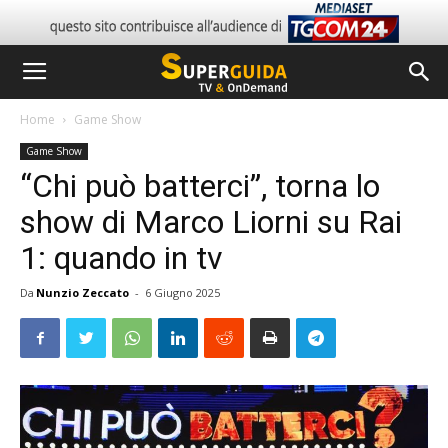
Home
Game Show
Game Show
“Chi può batterci”, torna lo
show di Marco Liorni su Rai
1: quando in tv
Da
Nunzio Zeccato
-
6 Giugno 2025