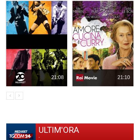
21:08
21:10
ULTIM'ORA
-