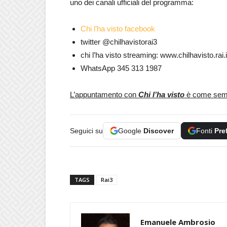
uno dei canali ufficiali del programma:
Chi l’ha visto facebook
twitter @chilhavistorai3
chi l’ha visto streaming: www.chilhavisto.rai.i
WhatsApp 345 313 1987
L’appuntamento con
Chi l’ha visto
è come sempr
Seguici su
Google
Discover
Fonti
Pre
TAGS
Rai3
Emanuele Ambrosio