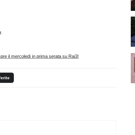
t
e il mercoledì in prima serata su Rai3!
ferite