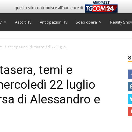
V
Ascolti Tv
Anticipazioni Tv
Soap opera
Reality Sho
emi e anticipazioni di mercoledì 22 luglio...
S
stasera, temi e
mercoledì 22 luglio
sa di Alessandro e