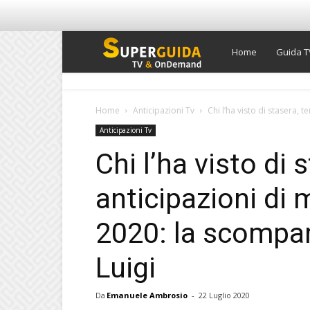
Super
Home
Guida T
Guida
Home
Anticipazioni Tv
Chi l’ha visto di stasera, t
Anticipazioni Tv
TV
Chi l’ha visto di 
anticipazioni di 
2020: la scompar
Luigi
Da
Emanuele Ambrosio
-
22 Luglio 2020