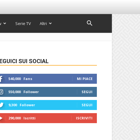
w
Serie TV
Altri
EGUICI SUI SOCIAL
540,000
Fans
MI PIACE
550,000
Follower
SEGUI
9,300
Follower
SEGUI
290,000
Iscritti
ISCRIVITI