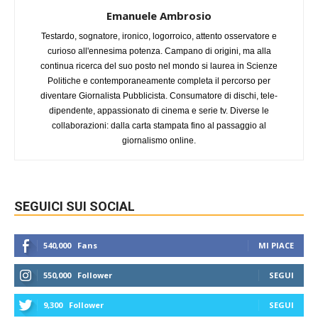
Emanuele Ambrosio
Testardo, sognatore, ironico, logorroico, attento osservatore e
curioso all'ennesima potenza. Campano di origini, ma alla
continua ricerca del suo posto nel mondo si laurea in Scienze
Politiche e contemporaneamente completa il percorso per
diventare Giornalista Pubblicista. Consumatore di dischi, tele-
dipendente, appassionato di cinema e serie tv. Diverse le
collaborazioni: dalla carta stampata fino al passaggio al
giornalismo online.
SEGUICI SUI SOCIAL
540,000
Fans
MI PIACE
550,000
Follower
SEGUI
9,300
Follower
SEGUI