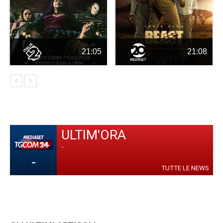
21:05
21:08
ULTIM'ORA
-
-
TUTTE LE NEWS