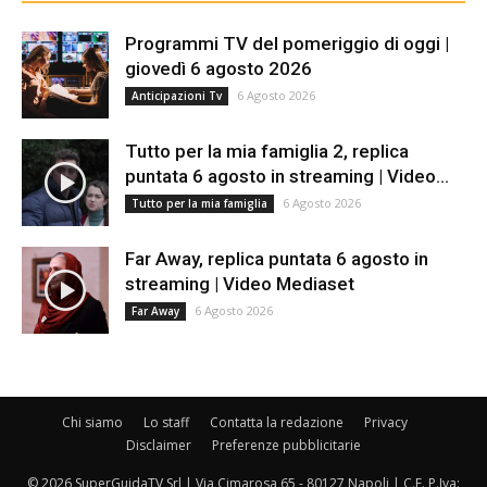
Programmi TV del pomeriggio di oggi |
giovedì 6 agosto 2026
6 Agosto 2026
Anticipazioni Tv
Tutto per la mia famiglia 2, replica
puntata 6 agosto in streaming | Video...
6 Agosto 2026
Tutto per la mia famiglia
Far Away, replica puntata 6 agosto in
streaming | Video Mediaset
6 Agosto 2026
Far Away
Chi siamo
Lo staff
Contatta la redazione
Privacy
Disclaimer
Preferenze pubblicitarie
© 2026 SuperGuidaTV Srl | Via Cimarosa 65 - 80127 Napoli | C.F. P.Iva: