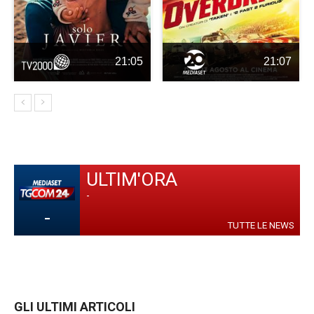
21:05
21:07
ULTIM'ORA
-
-
TUTTE LE NEWS
GLI ULTIMI ARTICOLI