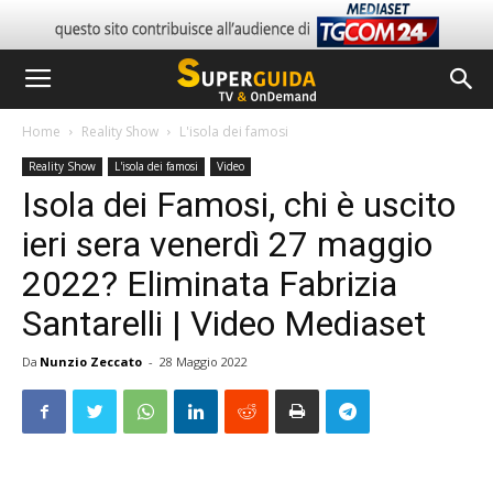
Home
Reality Show
L'isola dei famosi
Reality Show
L'isola dei famosi
Video
Isola dei Famosi, chi è uscito
ieri sera venerdì 27 maggio
2022? Eliminata Fabrizia
Santarelli | Video Mediaset
Da
Nunzio Zeccato
-
28 Maggio 2022