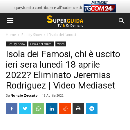
Home
Reality Show
L'isola dei famosi
Reality Show
L'isola dei famosi
Video
Isola dei Famosi, chi è uscito
ieri sera lunedì 18 aprile
2022? Eliminato Jeremias
Rodriguez | Video Mediaset
Da
Nunzio Zeccato
-
19 Aprile 2022