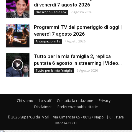
di venerdì 7 agosto 2026
7 Agosto 2026
Oroscopo Paolo Fox
Programmi TV del pomeriggio di oggi |
venerdì 7 agosto 2026
7 Agosto 2026
Anticipazioni Tv
Tutto per la mia famiglia 2, replica
puntata 6 agosto in streaming | Video...
6 Agosto 2026
Tutto per la mia famiglia
Chi siamo
Lo staff
Contatta la redazione
Privacy
Disclaimer
Preferenze pubblicitarie
© 2026 SuperGuidaTV Srl | Via Cimarosa 65 - 80127 Napoli | C.F. P.Iva:
08723421213