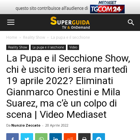
Home
Reality Show
La pupa e il secchione
Reality Show
La pupa e il secchione
Video
La Pupa e il Secchione Show,
chi è uscito ieri sera martedì
19 aprile 2022? Eliminati
Gianmarco Onestini e Mila
Suarez, ma c’è un colpo di
scena | Video Mediaset
Da
Nunzio Zeccato
-
20 Aprile 2022