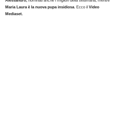
Alessandro,
nominati anche i migliori della settimana, mentre
Maria Laura
è la nuova pupa insidiosa
. Ecco il
Video
Mediaset.