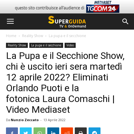
Home
Reality Show
La pupa e il secchione
Reality Show
La pupa e il secchione
Video
La Pupa e il Secchione Show,
chi è uscito ieri sera martedì
12 aprile 2022? Eliminati
Orlando Puoti e la
fotonica Laura Comaschi |
Video Mediaset
Da
Nunzio Zeccato
-
13 Aprile 2022