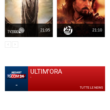
21:05
21:10
ULTIM'ORA
-
-
TUTTE LE NEWS