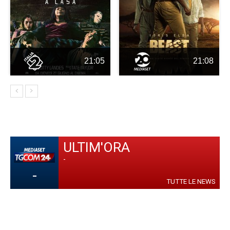
21:05
21:08
ULTIM'ORA
-
-
TUTTE LE NEWS