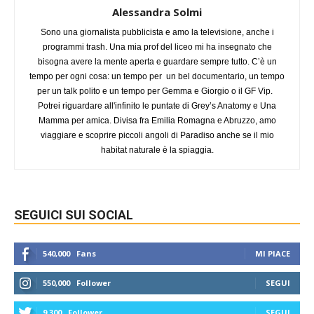
Alessandra Solmi
Sono una giornalista pubblicista e amo la televisione, anche i
programmi trash. Una mia prof del liceo mi ha insegnato che
bisogna avere la mente aperta e guardare sempre tutto. C’è un
tempo per ogni cosa: un tempo per un bel documentario, un tempo
per un talk polito e un tempo per Gemma e Giorgio o il GF Vip.
Potrei riguardare all'infinito le puntate di Grey’s Anatomy e Una
Mamma per amica. Divisa fra Emilia Romagna e Abruzzo, amo
viaggiare e scoprire piccoli angoli di Paradiso anche se il mio
habitat naturale è la spiaggia.
SEGUICI SUI SOCIAL
540,000
Fans
MI PIACE
550,000
Follower
SEGUI
9,300
Follower
SEGUI