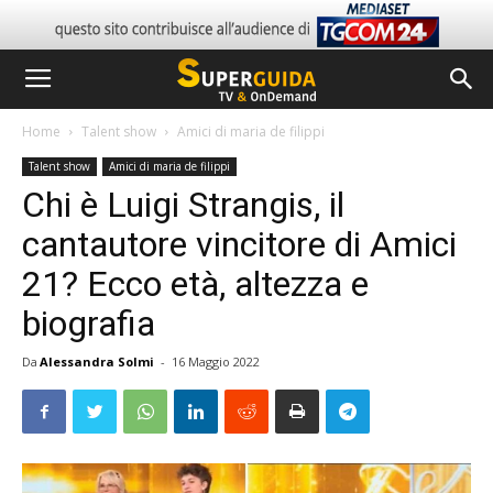
Home
Talent show
Amici di maria de filippi
Talent show
Amici di maria de filippi
Chi è Luigi Strangis, il
cantautore vincitore di Amici
21? Ecco età, altezza e
biografia
Da
Alessandra Solmi
-
16 Maggio 2022