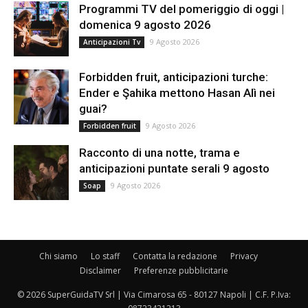
Programmi TV del pomeriggio di oggi |
domenica 9 agosto 2026
9 Agosto 2026
Anticipazioni Tv
Forbidden fruit, anticipazioni turche:
Ender e Şahika mettono Hasan Alì nei
guai?
9 Agosto 2026
Forbidden fruit
Racconto di una notte, trama e
anticipazioni puntate serali 9 agosto
9 Agosto 2026
Soap
Chi siamo
Lo staff
Contatta la redazione
Privacy
Disclaimer
Preferenze pubblicitarie
© 2026 SuperGuidaTV Srl | Via Cimarosa 65 - 80127 Napoli | C.F. P.Iva: