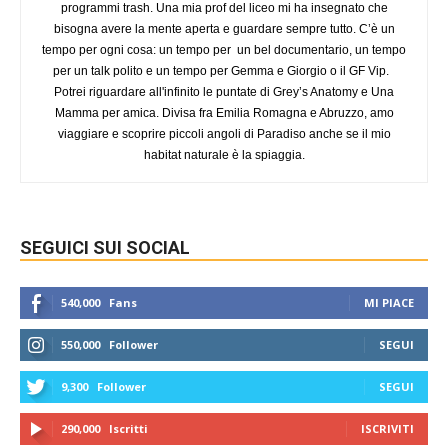
programmi trash. Una mia prof del liceo mi ha insegnato che
bisogna avere la mente aperta e guardare sempre tutto. C’è un
tempo per ogni cosa: un tempo per un bel documentario, un tempo
per un talk polito e un tempo per Gemma e Giorgio o il GF Vip.
Potrei riguardare all'infinito le puntate di Grey’s Anatomy e Una
Mamma per amica. Divisa fra Emilia Romagna e Abruzzo, amo
viaggiare e scoprire piccoli angoli di Paradiso anche se il mio
habitat naturale è la spiaggia.
SEGUICI SUI SOCIAL
540,000
Fans
MI PIACE
550,000
Follower
SEGUI
9,300
Follower
SEGUI
290,000
Iscritti
ISCRIVITI