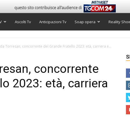
V
Ascolti Tv
Anticipazioni Tv
Soap opera
Reality Sho
lda Torresan, concorrente del Grande Fratello 2023: età, carriera e...
S
rresan, concorrente
lo 2023: età, carriera