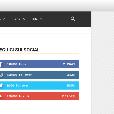
w
Serie TV
Altri
EGUICI SUI SOCIAL
540,000
Fans
MI PIACE
550,000
Follower
SEGUI
9,300
Follower
SEGUI
290,000
Iscritti
ISCRIVITI