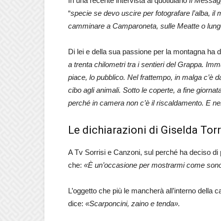
In una recente intervista al quotidiano
Il
Messag
“
specie se devo uscire per fotografare l’alba, il 
camminare a Camparoneta, sulle Meatte o lungo l
Di lei e della sua passione per la montagna ha d
a trenta chilometri tra i sentieri del Grappa. I
piace, lo pubblico. Nel frattempo, in malga c’è d
cibo agli animali. Sotto le coperte, a fine giorna
perché in camera non c’è il riscaldamento. E n
Le dichiarazioni di Giselda Tor
A Tv Sorrisi e Canzoni, sul perché ha deciso di 
che:
«È un’occasione per mostrarmi come sono:
L’oggetto che più le mancherà all’interno della 
dice:
«Scarponcini, zaino e tenda».