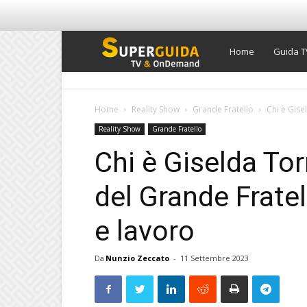
Super
Home
Guida T
Guida
Home
Reality Show
Grande Fratello
Chi è Gise
Reality Show
Grande Fratello
TV
Chi è Giselda To
del Grande Fratel
e lavoro
Da
Nunzio Zeccato
-
11 Settembre 2023