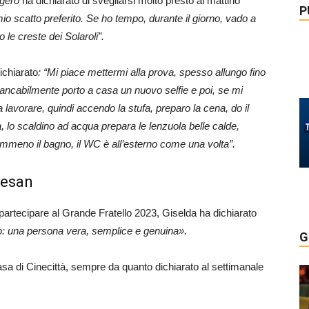
gero
ha dichiarato di svegliarsi molto presto al mattino
P
mio scatto preferito. Se ho tempo, durante il giorno, vado a
e creste dei Solaroli”.
ichiarato
: “Mi piace mettermi alla prova, spesso allungo fino
mmancabilmente porto a casa un nuovo selfie e poi, se mi
a lavorare, quindi accendo la stufa, preparo la cena, do il
ta, lo scaldino ad acqua prepara le lenzuola belle calde,
emmeno il bagno, il WC è all’esterno come una volta”.
resan
partecipare al Grande Fratello 2023, Giselda ha dichiarato
 una persona vera, semplice e genuina».
G
casa di Cinecittà, sempre da quanto dichiarato al settimanale