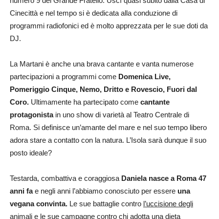
numero 9 del Grande Fratello. Uscì quasi subito dalla Casa di
Cinecittà e nel tempo si è dedicata alla conduzione di
programmi radiofonici ed è molto apprezzata per le sue doti da
DJ.
La Martani è anche una brava cantante e vanta numerose
partecipazioni a programmi come
Domenica Live,
Pomeriggio Cinque, Nemo, Dritto e Rovescio, Fuori dal
Coro.
Ultimamente ha partecipato come
cantante
protagonista
in uno show di varietà al Teatro Centrale di
Roma. Si definisce un’amante del mare e nel suo tempo libero
adora stare a contatto con la natura. L’Isola sarà dunque il suo
posto ideale?
Testarda, combattiva e coraggiosa
Daniela nasce a Roma 47
anni fa
e negli anni l’abbiamo conosciuto per essere
una
vegana convinta.
Le sue battaglie contro
l’uccisione degli
animali e le sue campagne contro chi adotta una dieta