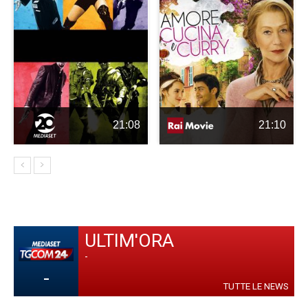
21:08
21:10
ULTIM'ORA
-
-
TUTTE LE NEWS