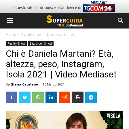
Home
Reality Show
L'isola dei famosi
Reality Show
L'isola dei famosi
Chi è Daniela Martani? Età,
altezza, peso, Instagram,
Isola 2021 | Video Mediaset
Da
Eliana Catalano
-
16 Marzo 2021