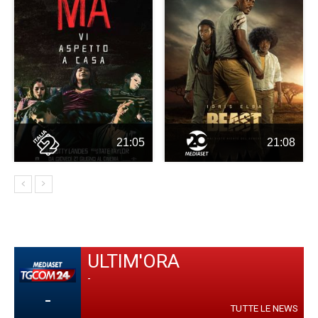
21:05
21:08
ULTIM'ORA
-
-
TUTTE LE NEWS