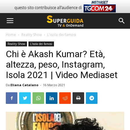
Home
Reality Show
L'isola dei famosi
Reality Show
L'isola dei famosi
Chi è Akash Kumar? Età,
altezza, peso, Instagram,
Isola 2021 | Video Mediaset
Da
Eliana Catalano
-
16 Marzo 2021