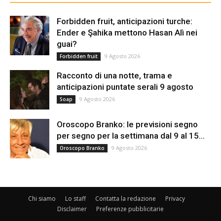
Forbidden fruit, anticipazioni turche:
Ender e Şahika mettono Hasan Alì nei
guai?
9 Agosto 2026
Forbidden fruit
Racconto di una notte, trama e
anticipazioni puntate serali 9 agosto
9 Agosto 2026
Soap
Oroscopo Branko: le previsioni segno
per segno per la settimana dal 9 al 15...
9 Agosto 2026
Oroscopo Branko
Chi siamo
Lo staff
Contatta la redazione
Privacy
Disclaimer
Preferenze pubblicitarie