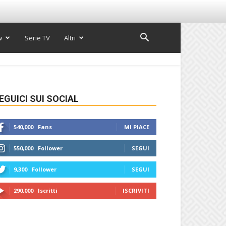
w
Serie TV
Altri
EGUICI SUI SOCIAL
540,000
Fans
MI PIACE
550,000
Follower
SEGUI
9,300
Follower
SEGUI
290,000
Iscritti
ISCRIVITI