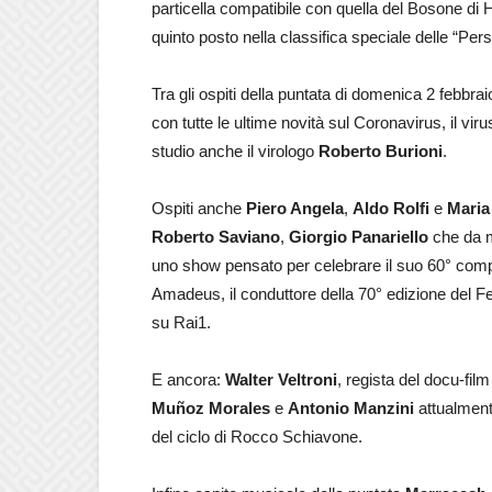
particella compatibile con quella del Bosone di 
quinto posto nella classifica speciale delle “Per
Tra gli ospiti della puntata di domenica 2 febbra
con tutte le ultime novità sul Coronavirus, il vi
studio anche il virologo
Roberto Burioni
.
Ospiti anche
Piero Angela
,
Aldo Rolfi
e
Maria
Roberto Saviano
,
Giorgio Panariello
che da m
uno show pensato per celebrare il suo 60° comple
Amadeus, il conduttore della 70° edizione del F
su Rai1.
E ancora:
Walter Veltroni
, regista del docu-fil
Muñoz Morales
e
Antonio Manzini
attualment
del ciclo di Rocco Schiavone.