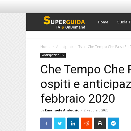
Super
Home
Guida T
Guida
Home
Anticipazioni Tv
Che Tempo Che Fa su Rai2, 
Anticipazioni Tv
TV
Che Tempo Che Fa
ospiti e anticipa
febbraio 2020
Da
Emanuele Ambrosio
-
2 Febbraio 2020