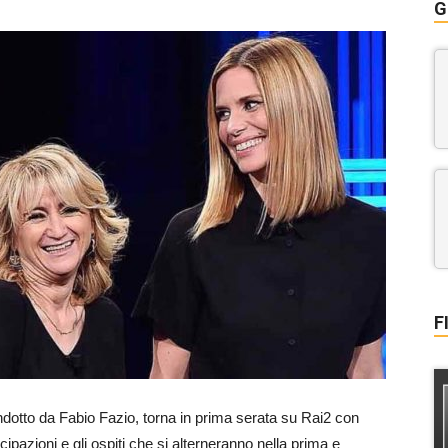
G
F
ndotto da Fabio Fazio, torna in prima serata su Rai2 con
ipazioni e gli ospiti che si alterneranno nella prima e