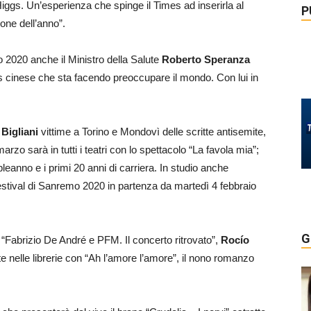
Higgs. Un’esperienza che spinge il Times ad inserirla al
P
sone dell’anno”.
io 2020 anche il Ministro della Salute
Roberto Speranza
rus cinese che sta facendo preoccupare il mondo. Con lui in
 Bigliani
vittime a Torino e Mondovì delle scritte antisemite,
arzo sarà in tutti i teatri con lo spettacolo “La favola mia”;
anno e i primi 20 anni di carriera. In studio anche
estival di Sanremo 2020 in partenza da martedì 4 febbraio
G
m “Fabrizio De André e PFM. Il concerto ritrovato”,
Rocío
e nelle librerie con “Ah l’amore l’amore”, il nono romanzo