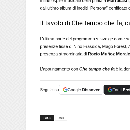
Infine ospite musicale della puntata
Marracash
dall’ultimo album di inediti “Persona” certificato 
Il tavolo di Che tempo che fa, 
L’ultima parte del programma si svolge come s
presenze fisse di Nino Frassica, Mago Forest, Al
presenza straordinaria di
Rocío Muñoz Morale
L’appuntamento con
Che tempo che fa
è la do
Seguici su
Google
Discover
Fonti
Pre
TAGS
Rai1