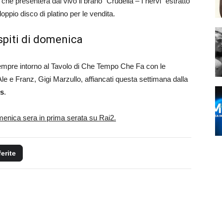
, che presenterà dal vivo il brano “Crudelia – I nervi” estratto
doppio disco di platino per le vendita.
ospiti di domenica
empre intorno al Tavolo di Che Tempo Che Fa con le
e e Franz, Gigi Marzullo, affiancati questa settimana dalla
s
.
menica sera in prima serata su Rai2.
ferite