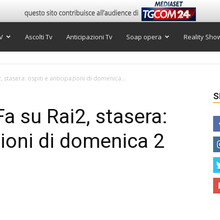
V
Ascolti Tv
Anticipazioni Tv
Soap opera
Reality Sho
stasera: ospiti e anticipazioni di domenica...
S
 su Rai2, stasera:
zioni di domenica 2